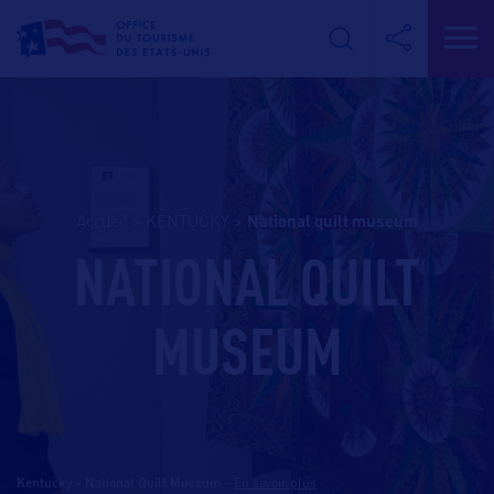
Accueil
>
KENTUCKY
>
national quilt museum
NATIONAL QUILT
MUSEUM
Kentucky - National Quilt Museum
-
En savoir plus