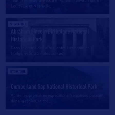
Tout proche de la I-65, à mi-chemin environ entre
Louisville et Nashville,
…
SITE CULTUREL
Abraham Lincoln Birthplace National
Historical Park
Dans le comté de LaRue, entre Lexington et
Hodgenville, à 3 miles au sud
…
SITE NATUREL
Cumberland Gap National Historical Park
Après les premières expéditions françaises passant
dans la région, le col
…