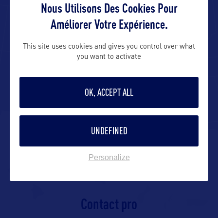
Nous Utilisons Des Cookies Pour
Améliorer Votre Expérience.
Adresse aux USA :
This site uses cookies and gives you control over what
99 Kings Highway
you want to activate
Dover, DE 19901 – USA
OK, ACCEPT ALL
Contact presse
UNDEFINED
https://www.visitdelaware.com/media-
inquiries/media-kit/media-
Personalize
guidelines/
Contact pro