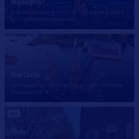
Wilmington
D’abord colonisée et fondée en 1638 par les Suédois,
qui la nommèrent logiquement
…
VILLE
New Castle
Le Delaware fut le premier Etat à intégrer l’Union et
New Castle fut la
…
VILLE
Dover