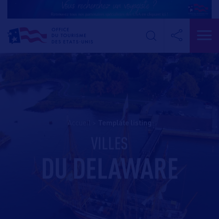
Accueil
>
template listing
VILLES
DU DELAWARE