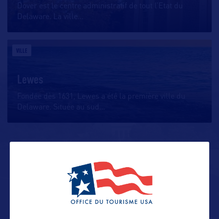
Dover est le centre administratif de tout l’Etat du
Delaware. La ville
…
VILLE
Lewes
Fondée dès 1631, Lewes a été la première ville du
Delaware. Située au sud
…
ALLEZ PLUS LOIN
ADRESSES