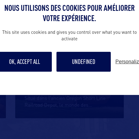
plus
…
NOUS UTILISONS DES COOKIES POUR AMÉLIORER
VOTRE EXPÉRIENCE.
This site uses cookies and gives you control over what you want to
DIVERTISSEMENT
activate
OK, ACCEPT ALL
UNDEFINED
Personali
IDAHO POTATO MUSEUM
Situé dans l’ancien Oregon Short Line
Railroad Depot, le monde des
…