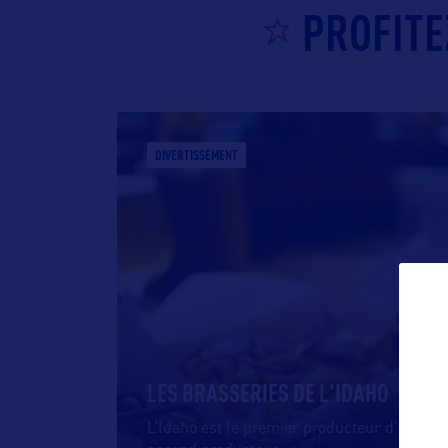
PROFITE
DIVERTISSEMENT
LES BRASSERIES DE L'IDAHO
L’Idaho est le premier producteur d’orge de