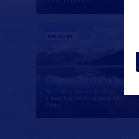
second producteur
…
DIVERTISSEMENT
LES SPORTS OUTDOOR EN IDAHO
Nous vous proposons de découvrir la
grande diversité des paysages de
l’Idaho
…