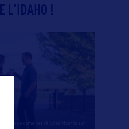
 L'IDAHO !
’IDAHO
xantaine de domaines viticoles répartis sur