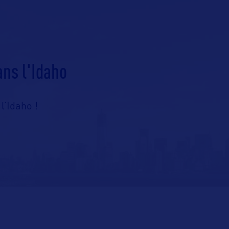
ans l'Idaho
l’Idaho !