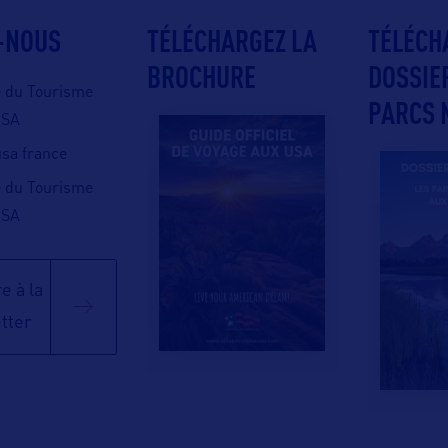
-NOUS
TÉLÉCHARGEZ LA
TÉLÉCH
BROCHURE
DOSSIE
e du Tourisme
PARCS 
USA
 usa france
e du Tourisme
USA
e à la
tter