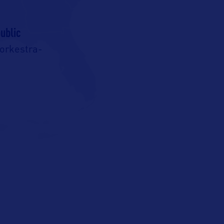
ublic
rkestra-