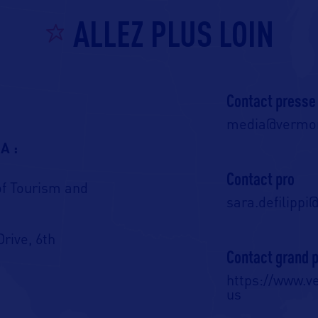
ALLEZ PLUS LOIN
Contact presse
media@vermon
A :
Contact pro
of Tourism and
sara.defilipp
Drive, 6th
Contact grand p
https://www.v
05620-0501 –
us