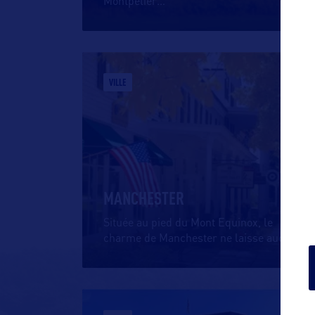
Montpelier
…
VILLE
MANCHESTER
Située au pied du Mont Equinox, le
charme de Manchester ne laisse aucun
…