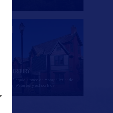
VILLE
WATERBURY
Situé à équidistance de Montpelier et de
Stowe, Waterbury est sorti de
…
ze