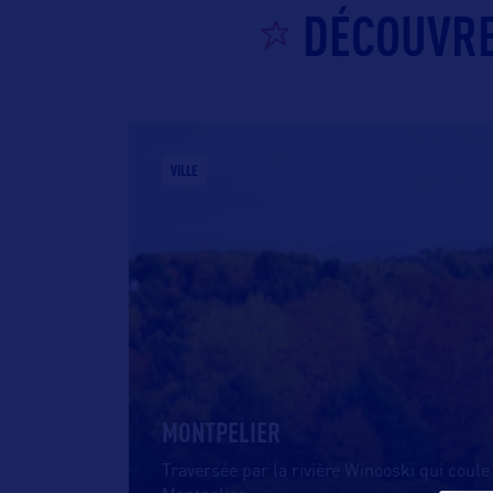
DÉCOUVRE
VILLE
MONTPELIER
Traversée par la rivière Winooski qui coule 