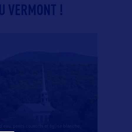
U VERMONT !
d’eau, ponts couverts et église blanche,