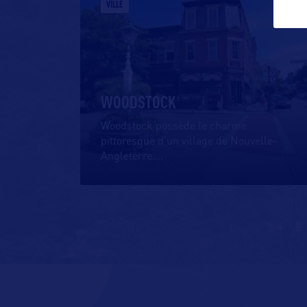
VILLE
WOODSTOCK
Woodstock possède le charme
pittoresque d’un village de Nouvelle-
Angleterre.
…