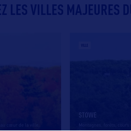
Z LES VILLES MAJEURES D
VILLE
STOWE
au cœur de la ville,
Montagnes, forêts, cours 