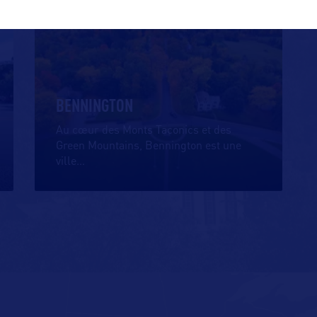
VILLE
BENNINGTON
Au cœur des Monts Taconics et des
Green Mountains, Bennington est une
ville
…