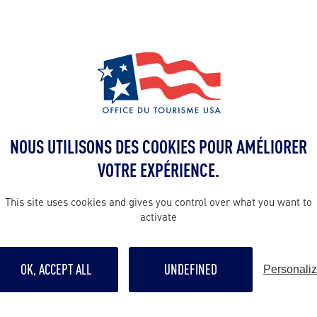
Stowe
…
VILLE
NOUS UTILISONS DES COOKIES POUR AMÉLIORER
VOTRE EXPÉRIENCE.
BURLINGTON
This site uses cookies and gives you control over what you want to
activate
La plus grande ville du Vermont, située
sur la rive est du Lac Champlain,
…
OK, ACCEPT ALL
UNDEFINED
Personali