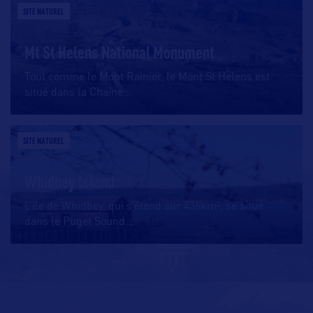
SITE NATUREL
Mt St Helens National Monument
Tout comme le Mont Rainier, le Mont St Helens est
situé dans la Chaîne
…
SITE NATUREL
Whidbey Island
L’île de Whidbey, qui s’étend sur 436km², se situe
dans le Puget Sound
…