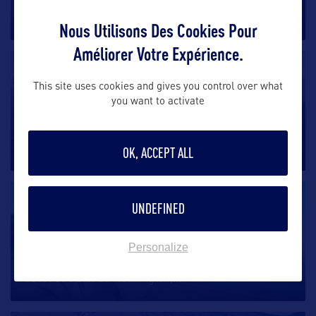
Le Lac Quinault se situe au sud du Parc National
Olympique. Il fait partie
…
Nous Utilisons Des Cookies Pour
Améliorer Votre Expérience.
SITE NATUREL
This site uses cookies and gives you control over what
you want to activate
Olympic National Park
La Péninsule Olympique est située à l’extrême nord-
ouest des États-Unis,
…
OK, ACCEPT ALL
SITE NATUREL
UNDEFINED
Long Beach Peninsula
Personalize
Long Beach Peninsula se trouve à l’extrême sud-
ouest de l’Etat de Washington,
…