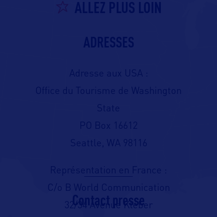
ALLEZ PLUS LOIN
ADRESSES
Adresse aux USA :
Office du Tourisme de Washington
State
PO Box 16612
Seattle, WA 98116
Représentation en France :
C/o B World Communication
Contact presse
32/34 Avenue Kléber