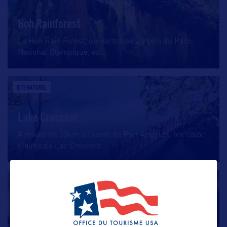
Hoh Rainforest
La Hoh Rain Forest, qui se trouve au sein du Parc
National Olympique, est
…
SITE NATUREL
Lake Crescent
A moins de 30km à l’ouest de Port Angeles, les eaux
claires du Lac Crescent
…
SITE NATUREL
Lake Quinault