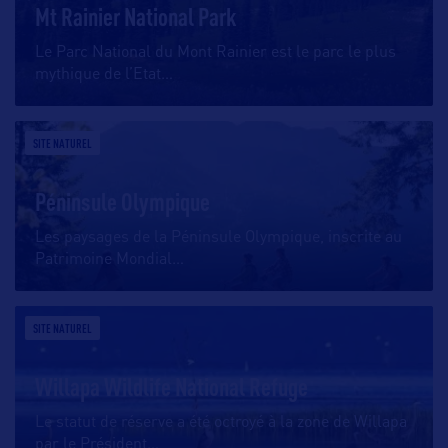
Mt Rainier National Park
Le Parc National du Mont Rainier est le parc le plus
mythique de l’Etat
…
SITE NATUREL
Péninsule Olympique
Les paysages de la Péninsule Olympique, inscrite au
Patrimoine Mondial
…
SITE NATUREL
Willapa Wildlife National Refuge
Le statut de réserve a été octroyé à la zone de Willapa
par le Président
…