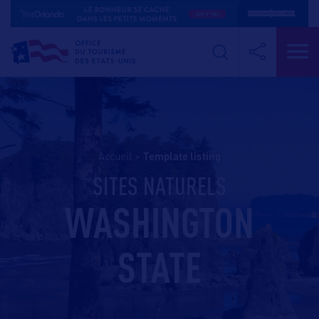
Accueil
>
template listing
SITES NATURELS
WASHINGTON
STATE