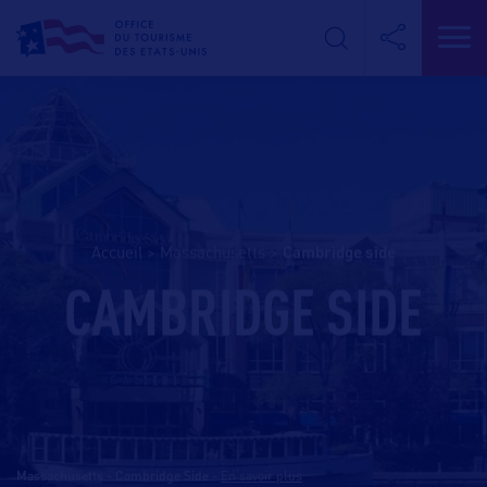
Accueil
>
Massachusetts
>
cambridge side
CAMBRIDGE SIDE
Massachusetts - Cambridge Side
-
En savoir plus