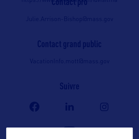
Contact pro
https://www.threads.com/@visitma
Julie.Arrison-Bishop@mass.gov
Contact grand public
VacationInfo.mott@mass.gov
Suivre