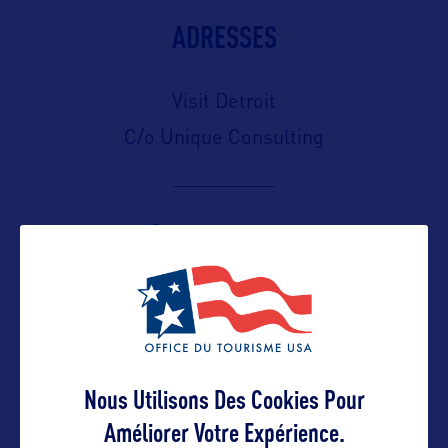
ADRESSES
Visit Detroit
C/o Unique Consulting
Contact presse
info@uniqueconsulting.fr
Contact pro
Nous Utilisons Des Cookies Pour
Améliorer Votre Expérience.
info@uniqueconsulting.fr