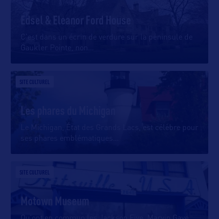
Edsel & Eleanor Ford House
C’est dans un écrin de verdure sur la péninsule de
Gaukler Pointe, non
…
SITE CULTUREL
Les phares du Michigan
Le Michigan, État des Grands Lacs, est célèbre pour
ses phares emblématiques
…
SITE CULTUREL
Motown Museum
Qu’ont en commun les Jackson Five, Marvin Gaye,