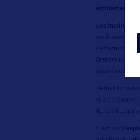
emblèmes de l’
Les institutions
nord-ouest du c
Performing Art
District
rassemb
byzantino-babyl
Détroit est ains
villes créatives
de la ville, qui
C’est sur
l’esp