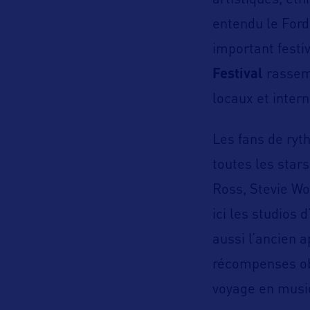
artistiques, eth
entendu le Ford
important festi
Festival
rassemb
locaux et inter
Les fans de ryt
toutes les star
Ross, Stevie Wo
ici les studios
aussi l’ancien 
récompenses obt
voyage en musi