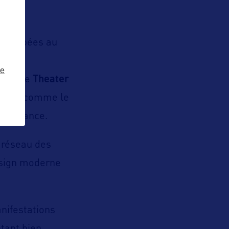
egroupées au
r for
ze
nue, le
Theater
relle, comme le
enaissance.
 réseau des
design moderne
nifestations