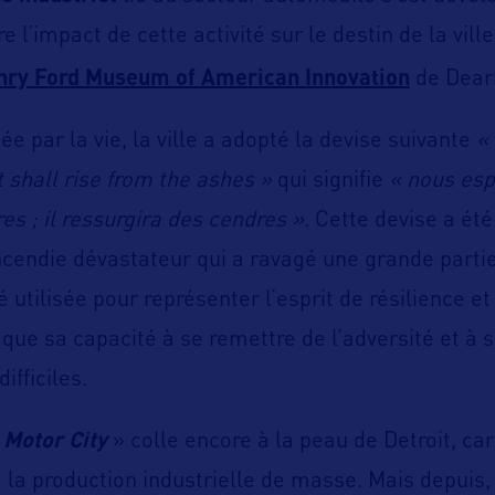
l’impact de cette activité sur le destin de la ville
nry Ford Museum of American Innovation
de Dear
ée par la vie, la ville a adopté la devise suivante
«
It shall rise from the ashes »
qui signifie
« nous es
es ; il ressurgira des cendres ».
Cette devise a ét
cendie dévastateur qui a ravagé une grande partie d
é utilisée pour représenter l’esprit de résilience e
si que sa capacité à se remettre de l’adversité et à 
ifficiles.
«
Motor City
» colle encore à la peau de Detroit, car 
a production industrielle de masse. Mais depuis