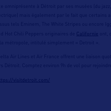
e omniprésente à Détroit par ses musées (du jazz,
ectrique) mais également par le fait que certains a
ssus tels Eminem, The White Stripes ou encore Ig
Californie
d Hot Chili Peppers originaires de
ont, 
 la métropole, intitulé simplement « Detroit ».
Delta Air Lines et Air France offrent une liaison quo
s Détroit. Comptez environ 9h de vol pour rejoindr
ttps://visitdetroit.com/