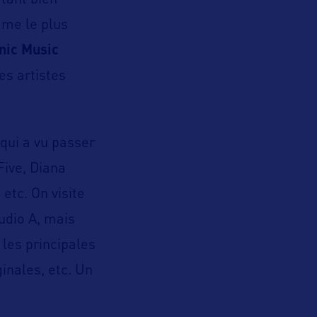
étant bien
mme le plus
nic Music
es artistes
 qui a vu passer
Five, Diana
etc. On visite
udio A, mais
les principales
inales, etc. Un