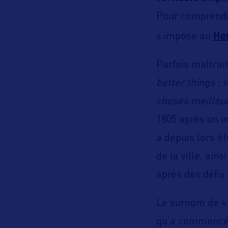
Pour comprendre 
s’impose au
He
Parfois maltrait
better things ; 
choses meilleur
1805 après un in
a depuis lors ét
de la ville, ain
après des défis d
Le surnom de 
qu’a commencé l