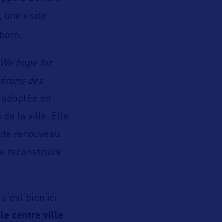
, une visite
born.
 We hope for
pérons des
é adoptée en
e la ville. Elle
t de renouveau
se reconstruire
c’est bien ici
,
le centre ville