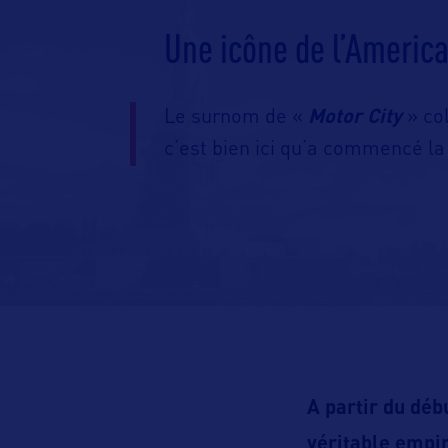
Une icône de l’Americ
Le surnom de «
Motor City
» col
c’est bien ici qu’a commencé la
A partir du déb
véritable empir