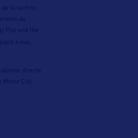
 de la techno,
rtistes de
gy Pop and the
quant à eux,
tidienne directe
e Motor City.