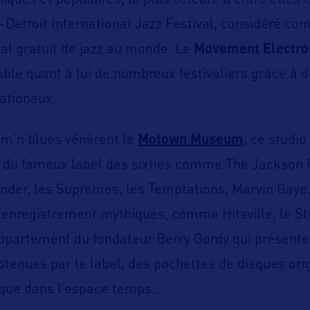
niques et populaires, la plus célèbre d’entre elles 
-Detroit International Jazz Festival, considéré co
val gratuit de jazz au monde. Le
Movement Electro
le quant à lui de nombreux festivaliers grâce à d
nationaux.
hm’n blues vénèrent le
Motown Museum
, ce studio
s du fameux label des sixties comme The Jackson 
nder, les Supremes, les Temptations, Marvin Gaye, 
 d’enregistrement mythiques, comme Hitsville, le St
appartement du fondateur Berry Gordy qui présente 
enues par le label, des pochettes de disques orig
que dans l’espace temps…