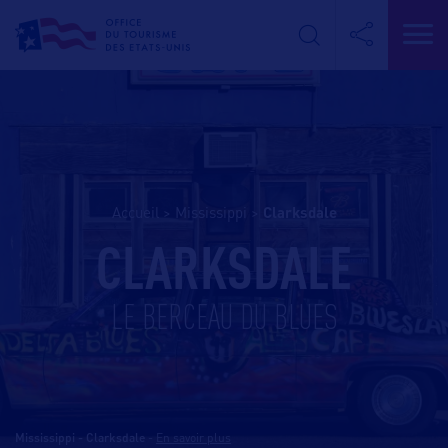
Accueil
>
Mississippi
>
clarksdale
CLARKSDALE
LE BERCEAU DU BLUES
Mississippi - Clarksdale
-
En savoir plus