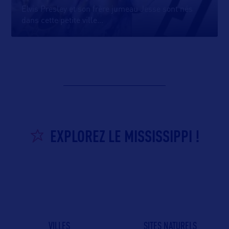
Elvis Presley et son frère jumeau Jesse sont nés
dans cette petite ville
…
EXPLOREZ LE MISSISSIPPI !
VILLES
SITES NATURELS