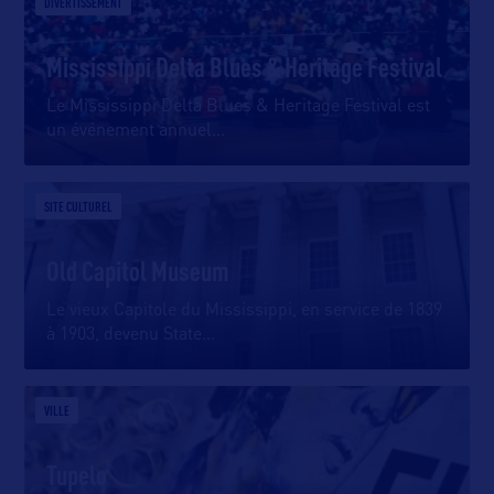
DIVERTISSEMENT
Mississippi Delta Blues & Heritage Festival
Le Mississippi Delta Blues & Heritage Festival est
un événement annuel
…
SITE CULTUREL
Old Capitol Museum
Le vieux Capitole du Mississippi, en service de 1839
à 1903, devenu State
…
VILLE
Tupelo