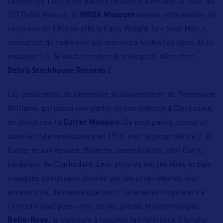
casinos de Tunica ont parfois tendance à envahir la ville. Au
257 Delta Avenue, le
WROX Museum
évoque cette station de
radio née en 1944 où officia Early Wright, le « Soul Man »,
animateur de radio noir qui rencontra toutes les stars de la
musique US. Si vous cherchez des disques, allez chez
Dela’s Stackhouse Records !
Les passionnés de littérature se souviendront de Tennessee
Williams qui passa une partie de son enfance à Clarksdale,
en allant voir la
Cutrer Mansion
. Ce petit palais, construit
dans le style renaissance en 1916, était la propriété de J. W.
Cutrer et son épouse, Blanche, seule fille de John Clark,
fondateur de Clarksdale. Leur style de vie, les fêtes et bals
masqués somptueux donnés par les propriétaires, leur
excentricité, de même que leurs caractères inspirèrent à
l’écrivain quelques-unes de ses pièces et personnages.
Belle-Reve,
la demeure à laquelle fait référence Blanche