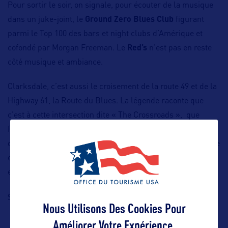
Pour sortir le soir, on signale, pour écouter de la musique
dans un juke-joint, le
Ground Zero Blues Club
figurant
parmi le Top 100 des bars et night clubs d’Amérique et
cofondé par Morgan Freeman. Le
Red’s
n’est pas en reste
côté musique et ambiance.
Clarksdale, c’est aussi le croisement de la route 49 et de la
Highway 61, la Route du Blues. La légende raconte que
c’est à cette intersection dite « The Crossroads », que
Robert Johnson, célèbre musicien considéré comme l’un
des pionniers du blues, aurait passé un pacte avec le diable
en 1930 : en échange de son âme, il aurait gagné son talent
exceptionnel à la guitare !
https://www.visitclarksdale.com/
Site internet :
Nous Utilisons Des Cookies Pour
Améliorer Votre Expérience.