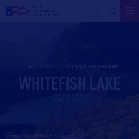
Accueil
>
MONTANA
>
whitefish lake state park
WHITEFISH LAKE
STATE PARK
Montana - Glacier National Park
-
En savoir plus