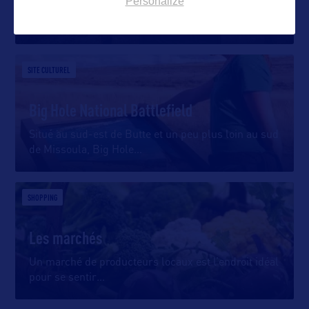
Personalize
Établi en 1965 pour raconter l’histoire de la tribu
des Nez Perce,
…
SITE CULTUREL
Big Hole National Battlefield
Situé au sud-est de Butte et un peu plus loin au sud
de Missoula, Big Hole
…
SHOPPING
Les marchés
Un marché de producteurs locaux est l’endroit idéal
pour se sentir
…