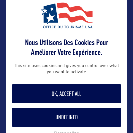
VOIR LE SITE
Nous Utilisons Des Cookies Pour
Améliorer Votre Expérience.
This site uses cookies and gives you control over what
you want to activate
DANS LA MÊME CATEGORIE
OK, ACCEPT ALL
SITE CULTUREL
UNDEFINED
Nez Perce National Historical Park