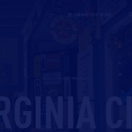
FORMALITÉS D'ENTRÉE
Accueil
>
Nevada
>
virginia city
RGINIA C