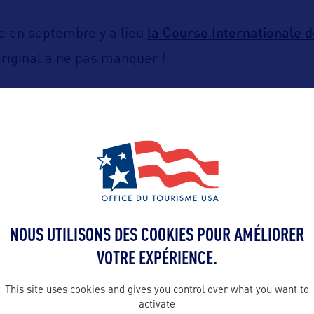
la Course Internationale
e en septembre y a lieu
riginal à ne pas manquer !
ttps://visitvirginiacitynv.com/
NOUS UTILISONS DES COOKIES POUR AMÉLIORER
VOTRE EXPÉRIENCE.
ALLEZ PLUS LOIN
This site uses cookies and gives you control over what you want to
activate