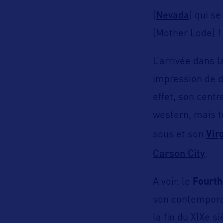
Nevada
(
) qui s
(Mother Lode) !
L’arrivée dans 
impression de d
effet, son centr
western, mais t
sous et son
Vir
Carson City
.
A voir, le
Fourth
son contempor
la fin du XIXe si