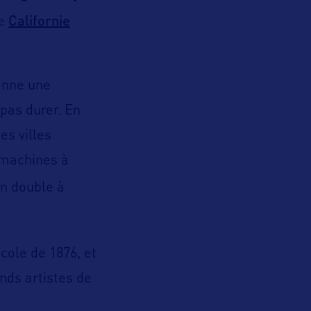
Californie
de
onne une
pas durer. En
es villes
 machines à
un double à
cole de 1876, et
ands artistes de