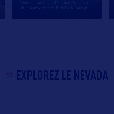
L’historique Spring Mountain Ranch se
situe à proximité de Red Rock Canyon
…
EXPLOREZ LE NEVADA