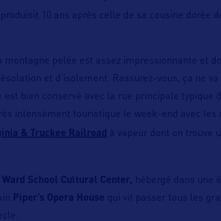
e produisit 10 ans après celle de sa cousine dorée 
la montagne pelée est assez impressionnante et d
ésolation et d’isolement. Rassurez-vous, ça ne va 
e est bien conservé avec la rue principale typique d
rès intensément touristique le week-end avec les
ginia & Truckee Railroad
à vapeur dont on trouve 
 Ward School Cultural Center,
hébergé dans une é
ain
Piper’s Opera House
qui vit passer tous les gr
ècle.