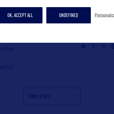
Contact presse
OK, ACCEPT ALL
UNDEFINED
Personali
cmoran@trave
A :
Suivre
DA
s Blvd
 89703
VOIR LE SITE