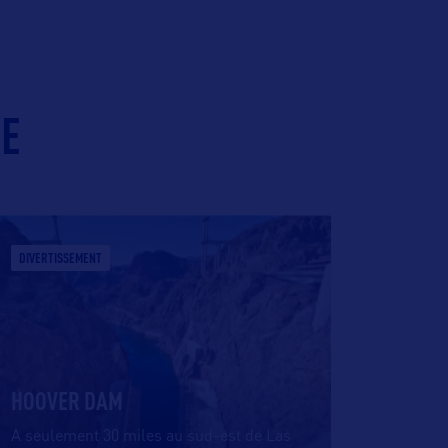
IE
DIVERTISSEMENT
HOOVER DAM
A seulement 30 miles au sud-est de Las