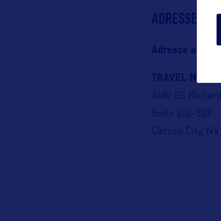
ADRESSES
Adresse aux US
TRAVEL NEVA
3480 GS Richard
Suite 202-203
Carson City, NV