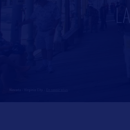
LA
Nevada - Virginia City
-
En savoir plus