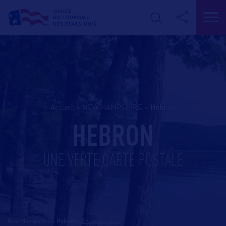
Accueil
>
NEW HAMPSHIRE
>
hebron
HEBRON
UNE VERTE CARTE POSTALE
New Hampshire - Hebron
-
En savoir plus