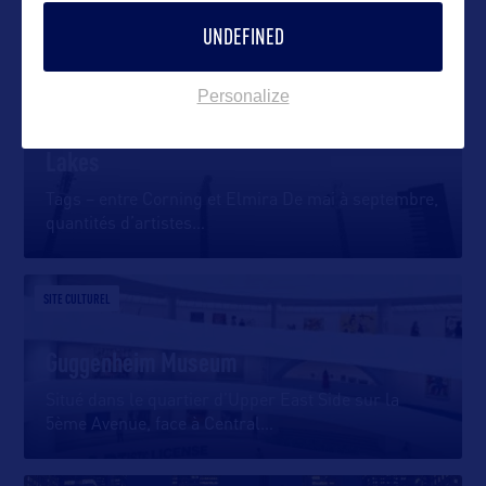
DANS LA MÊME CATEGORIE
UNDEFINED
Personalize
DIVERTISSEMENT
Les événements musicaux dans les Finger
Lakes
Tags – entre Corning et Elmira De mai à septembre,
quantités d’artistes
…
SITE CULTUREL
Guggenheim Museum
Situé dans le quartier d’Upper East Side sur la
5ème Avenue, face à Central
…