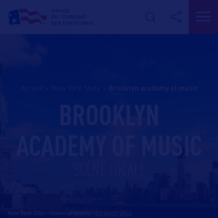
Accueil
>
New York State
>
brooklyn academy of music
BROOKLYN
ACADEMY OF MUSIC
SCÈNE LOCALE
New York City - statue of liberty
-
En savoir plus