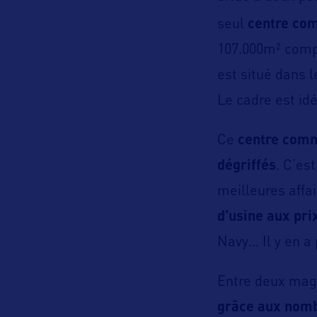
seul
centre co
107.000m² comp
est situé dans 
Le cadre est id
Ce
centre comm
dégriffés
. C’es
meilleures affai
d’usine aux pri
Navy… Il y en a 
Entre deux maga
grâce aux nomb