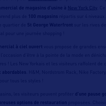
New York City
mmercial de magasins d’usine à
. C
rend plus de
100 magasins
répartis sur 4 niveaux
le quartier de
St George Waterfront
sur les rives de
éal pour une journée shopping !
ercial à ciel ouvert
vous propose de grandes ens
t l’occasion d’être à la pointe de la mode en dénich
res ! Les New Yorkais et les visiteurs raffolent de
x abordables
. H&M, Nordstrom Rack, Nike Factory
pour tous les styles !
sins, les visiteurs peuvent profiter
d’une pause 
reuses options de restauration
proposées. Choisi