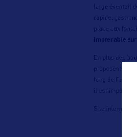
large éventail 
rapide, gastron
place aux fonta
imprenable sur
En plus des bou
proposent des
long de l’année.
il est impossibl
h
Site internet :