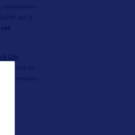
, restauration
taller sur la
 vue
rk City
ents tout au
ur les enfants :