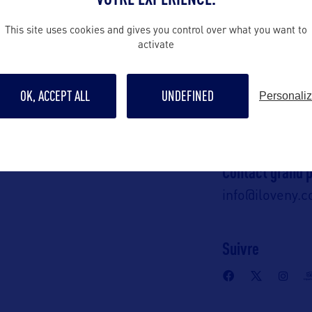
This site uses cookies and gives you control over what you want to
activate
ALLEZ PLUS LOIN
OK, ACCEPT ALL
UNDEFINED
Personali
Contact grand p
info@iloveny.
Suivre