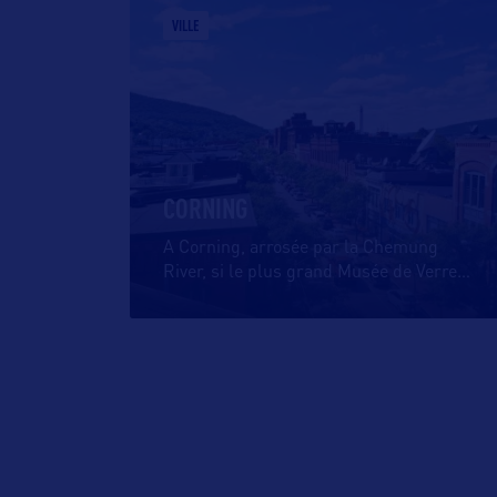
VILLE
CORNING
A Corning, arrosée par la Chemung
River, si le plus grand Musée de Verre
…