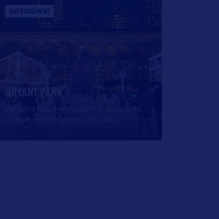
DIVERTISSEMENT
BRYANT PARK
Véritable lieu de rencontre et de détente,
ce parc emblématique offre une
…