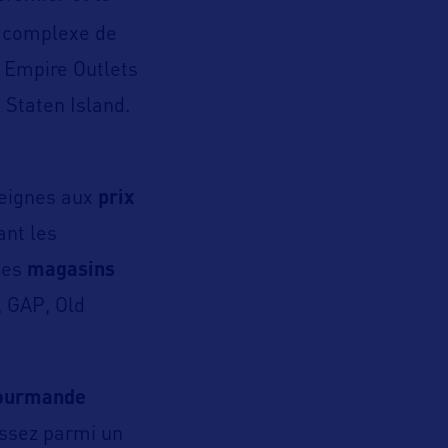
e complexe de
. Empire Outlets
 Staten Island.
eignes aux
prix
ant les
 ces
magasins
, GAP, Old
gourmande
ssez parmi un