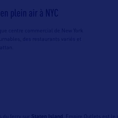
en plein air à NYC
ique centre commercial de New York
urnables, des restaurants variés et
attan.
s du ferry sur
Staten Island
, Empire Outlets est le 