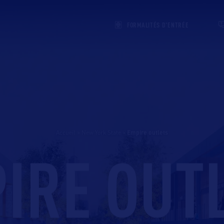
FORMALITÉS D'ENTRÉE
Accueil
>
New York State
>
empire outlets
IRE OUT