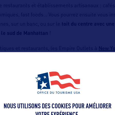
de restaurants et établissements artisanaux : cafés
omiques, fast foods… Vous pourrez ensuite vous ins
ines, sur un banc, ou sur le
toit du centre avec une
 le sud de Manhattan
!
New Yo
tiques et restaurants, les Empire Outlets à
expériences pour toute la famille
avec des événem
 Concerts en plein air, offres spéciales, ateliers po
e de s’ennuyer aux « EO ».
ttps://www.empireoutlets.nyc/
NOUS UTILISONS DES COOKIES POUR AMÉLIORER
VOTRE EXPÉRIENCE.