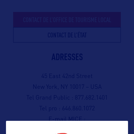
CONTACT DE L'OFFICE DE TOURISME LOCAL
CONTACT DE L'ÉTAT
ADRESSES
45 East 42nd Street
New York, NY 10017 – USA
Tel Grand Public : 877.682.1401
Tel pro : 646.860.1072
E-mail MICE :
fabio.monteiro@summitov.com