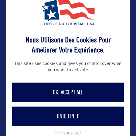
Contact presse
Nous Utilisons Des Cookies Pour
claire.chirouze@summitov.com
Améliorer Votre Expérience.
Contact pro
This site uses cookies and gives you control over what
you want to activate
claire.chirouze@summitov.com
OK, ACCEPT ALL
Suivre
UNDEFINED
Personalize