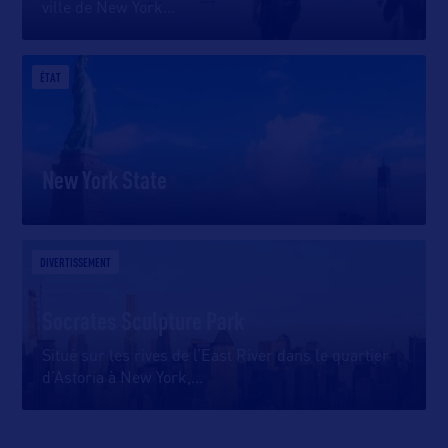
ville de New York
…
ÉTAT
New York State
DIVERTISSEMENT
Socrates Sculpture Park
Situé sur les rives de l’East River dans le quartier
d’Astoria à New York,
…