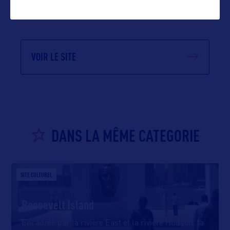
VOIR LE SITE
DANS LA MÊME CATEGORIE
SITE CULTUREL
Roosevelt Island
Encadrée par la rivière East et la rivière Hudson, la