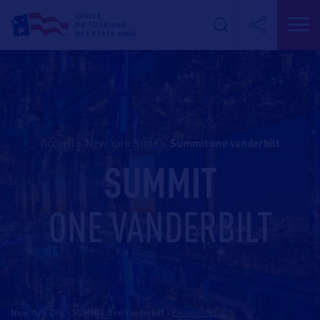
Accueil
>
New York State
>
summit one vanderbilt
SUMMIT
ONE VANDERBILT
New York City - SUMMIT One Vanderbilt
-
En savoir plus