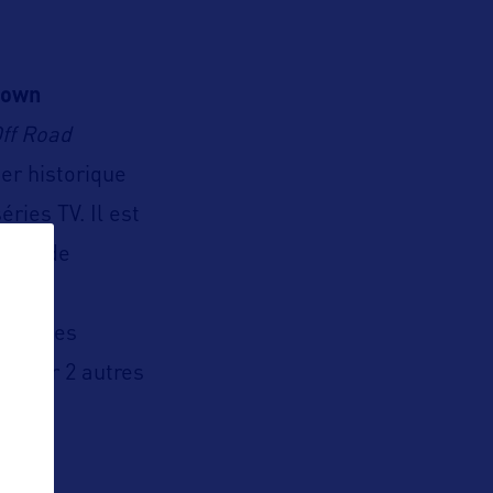
atown
Off Road
er historique
ries TV. Il est
gorge de
n et ses
couvrir 2 autres