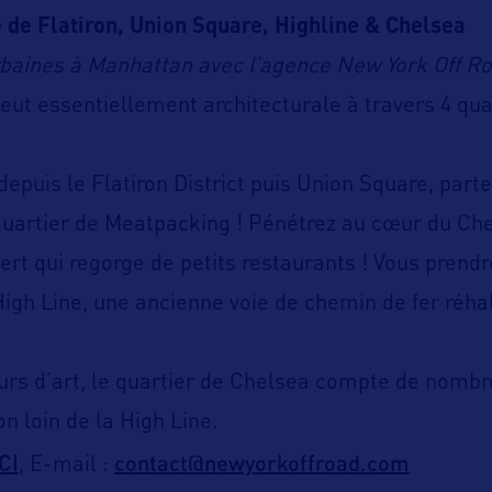
 de Flatiron, Union Square, Highline & Chelsea
baines à Manhattan avec l’agence New York Off R
veut essentiellement architecturale à travers 4 qua
epuis le Flatiron District puis Union Square, parte
uartier de Meatpacking ! Pénétrez au cœur du Ch
rt qui regorge de petits restaurants ! Vous prendr
High Line, une ancienne voie de chemin de fer réhab
rs d’art, le quartier de Chelsea compte de nombr
on loin de la High Line.
ICI
contact@newyorkoffroad.com
, E-mail :