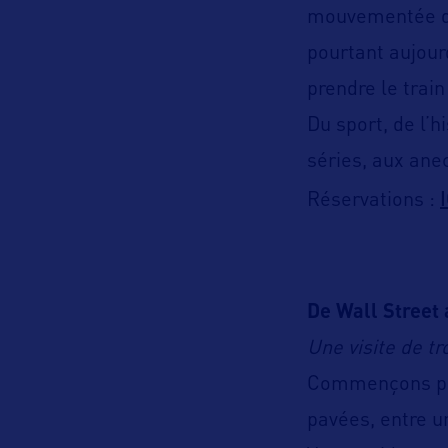
mouvementée qui
pourtant aujour
prendre le train
Du sport, de l’h
séries, aux ane
Réservations :
De Wall Street
Une visite de t
Commençons par 
pavées, entre u