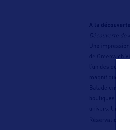
A la découverte
Découverte de 
Une impression 
de Greenwich Vil
l’un des quarti
magnifiques mai
Balade ensuite 
boutiques de lux
univers. Un inc
Réservations :