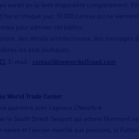
 aurait pu la faire disparaître complètement. Ell
d’hui et chaque jour, 10.000 curieux qui ne viennen
 mais pour admirer cet édifice.
istoire, des détails architecturaux, des tournages d
cdotes les plus loufoques…
ICI
contact@newyorkoffroad.com
, E-mail :
 au World Trade Center
rois quartiers avec l’agence CNewYork
le South Street Seaport qui arbore fièrement se
n navire et l’ancien marché aux poissons, le Fulton