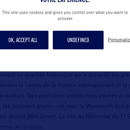
This site uses cookies and gives you control over what you want to
activate
e du Lower Manhattan
attan avec l’agence New York Off Road
OK, ACCEPT ALL
UNDEFINED
Personali
nt/après du Lower Manhattan qui n’est pas QUE Wal
r est le berceau de la ville.
uverte du Financial District et des premiers gratte
ment ce quartier historique qui a accueilli les p
devenu le centre de la finance internationale et l
yorkais. Des premières petites rues pavées et hi
 les premiers gratte-ciel avec le Woolworth Buildin
ssi devant Wall Street. Le site du Mémorial du 11
mme de la visite.