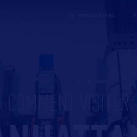
FORMALITÉS D'ENTRÉE
Accueil
>
New York State
>
comment visiter manhattan
COMMENT VISITER