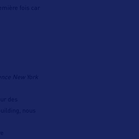
emière fois car
gence New York
sur des
uilding, nous
re