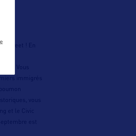
ze
l Street ! En
-ciel. Vous
remiers immigrés
e poumon
storiques, vous
g et le Civic
 Septembre est