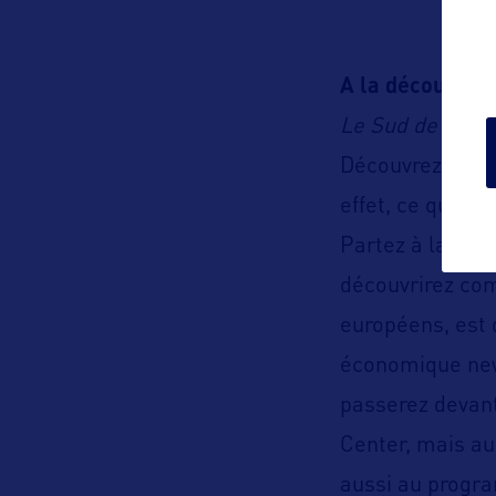
A la découvert
Le Sud de Manh
Découvrez l’ava
effet, ce quartie
Partez à la déco
découvrirez com
européens, est 
économique new-
passerez devant
Center, mais au
aussi au progra