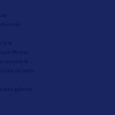
oad
rtiers de
z à la
elsea Market,
ez ensuite la
ilitée en jardin
euses galeries