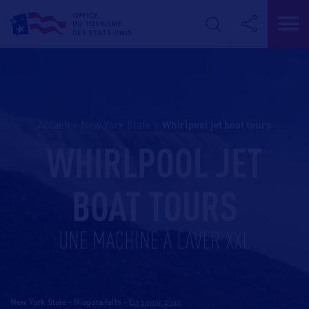
Accueil
>
New York State
>
whirlpool jet boat tours
WHIRLPOOL JET
BOAT TOURS
UNE MACHINE À LAVER XXL
New York State - Niagara falls
-
En savoir plus