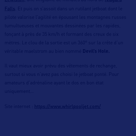
, une vingtaine de minutes au nord de
Falls
. Et puis on s’assoit dans un rutilant jetboat dont le
pilote valorise l’agilité en épousant les montagnes russes
tumultueuses et mouvantes dessinées par les rapides,
fonçant à près de 35 km/h et formant des creux de six
mètres. Le clou de la sortie est un 360° sur la crête d’un
véritable maelstrom au bien nommé
Devil’s Hole.
Il vaut mieux avoir prévu des vêtements de rechange,
surtout si vous n’avez pas choisi le jetboat ponté. Pour
amateurs d’adrénaline ayant le dos en bon état
uniquement…
https://www.whirlpooljet.com/
Site internet :