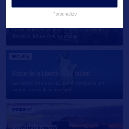
SITE CULTUREL
Personalize
Coney Island Museum
Coney Island Museum est situé au sud-est de
Brooklyn, à New York. Le musée
…
SITE CULTUREL
Statue de la Liberté / Ellis Island
La célèbre Statue de la Liberté représente une
femme drapée dans une toge
…
DIVERTISSEMENT
Staten Island Ferry