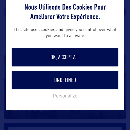
Nous Utilisons Des Cookies Pour
Améliorer Votre Expérience.
#1
This site uses cookies and gives you control over what
LA SÉLECTION DU MOMENT
you want to activate
OK, ACCEPT ALL
VILLE
UNDEFINED
San Juan
Personalize
Capitale de Porto Rico, San Juan compte plus de 400
habitations de type
…