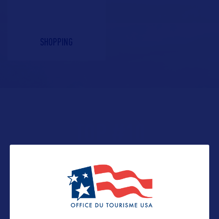
SHOPPING
TOP
#
10
DES CHOSES À FAIRE ET À
REFAIRE