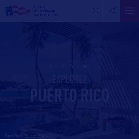
Accueil
>
porto rico
EXPLOREZ
PUERTO RICO
Porto Rico
-
En savoir plus