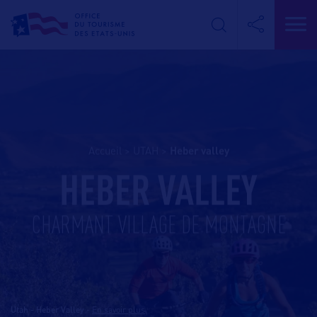
Accueil
>
UTAH
>
heber valley
HEBER VALLEY
CHARMANT VILLAGE DE MONTAGNE
Utah - Heber Valley
-
En savoir plus