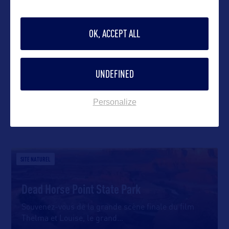
OK, ACCEPT ALL
VOIR LE SITE
UNDEFINED
Personalize
DANS LA MÊME CATEGORIE
SITE NATUREL
Dead Horse Point State Park
Souvenez-vous de la grande scène finale du film
Thelma et Louise, le grand
…