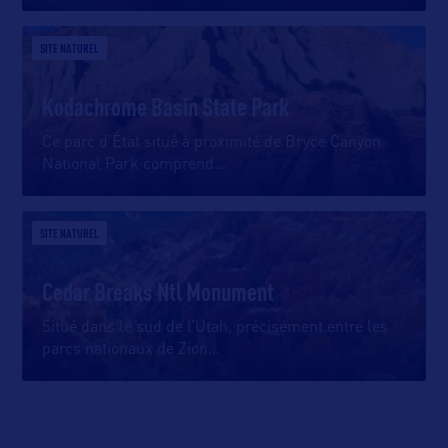
SITE NATUREL
Kodachrome Basin State Park
Ce parc d’État situé à proximité de Bryce Canyon
National Park comprend
…
SITE NATUREL
Cedar Breaks Ntl Monument
Situé dans le sud de l’Utah, précisément entre les
parcs nationaux de Zion
…