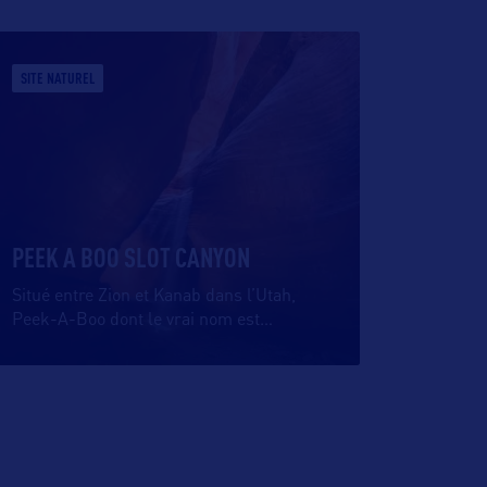
SITE NATUREL
PEEK A BOO SLOT CANYON
Situé entre Zion et Kanab dans l’Utah,
Peek-A-Boo dont le vrai nom est
…