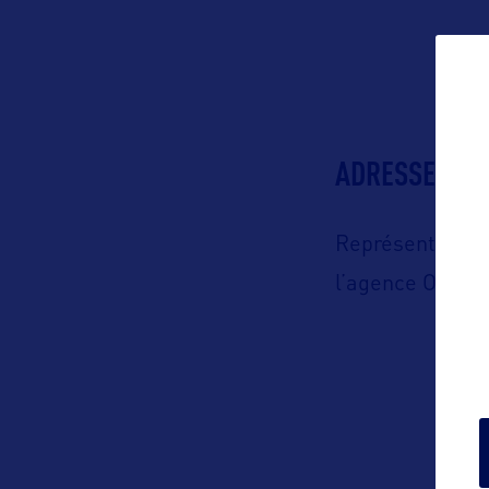
ADRESSES
Représenté en 
l’agence Orkes