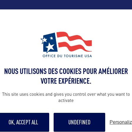
ALLEZ PLUS LOIN
Contact presse
olivier@orkes
France par
NOUS UTILISONS DES COOKIES POUR AMÉLIORER
tra Tourism
Contact pro
VOTRE EXPÉRIENCE.
olivier@orkes
This site uses cookies and gives you control over what you want to
activate
Contact grand p
olivier@orkes
OK, ACCEPT ALL
UNDEFINED
Personali