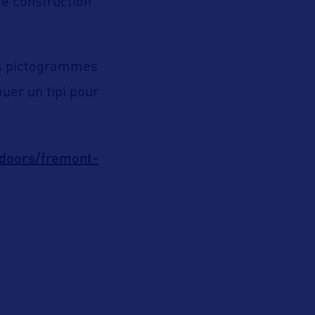
e construction
les pictogrammes
ouer un tipi pour
tdoors/fremont-