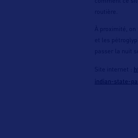
comment ce sit
routière.
À proximité, on
et les pétroglyp
passer la nuit s
h
Site internet :
indian-state-