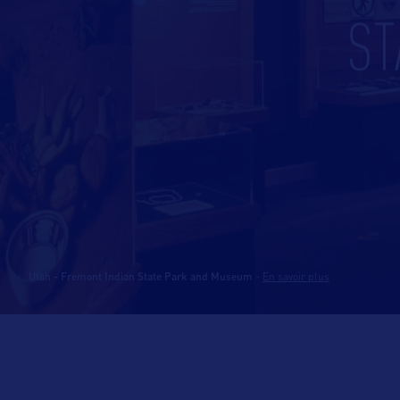
ST
Utah - Fremont Indian State Park and Museum
-
En savoir plus