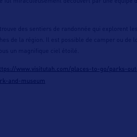
e fut miraculeusement découvert par une équipe d
 trouve des sentiers de randonnée qui explorent 
hes de la région. Il est possible de camper ou de l
ous un magnifique ciel étoilé.
ttps://www.visitutah.com/places-to-go/parks-ou
park-and-museum