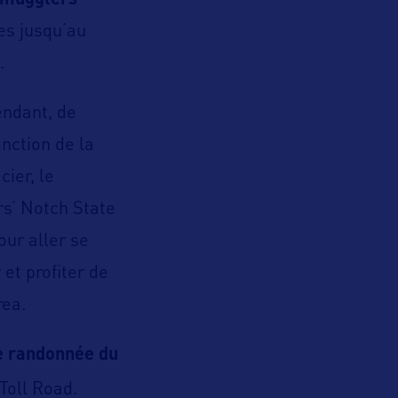
mugglers’
es jusqu’au
.
endant, de
nction de la
ier, le
rs’ Notch State
our aller se
et profiter de
rea.
e randonnée du
Toll Road.