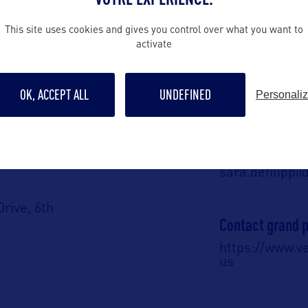
ALLEZ PLUS LOIN
This site uses cookies and gives you control over what you want to
activate
Contact presse
OK, ACCEPT ALL
UNDEFINED
Personali
media@vermon
A :
Contact pro
of Tourism and
sara.defilipp
Drive, 6th
Contact grand p
https://www.v
05620-0501 –
us