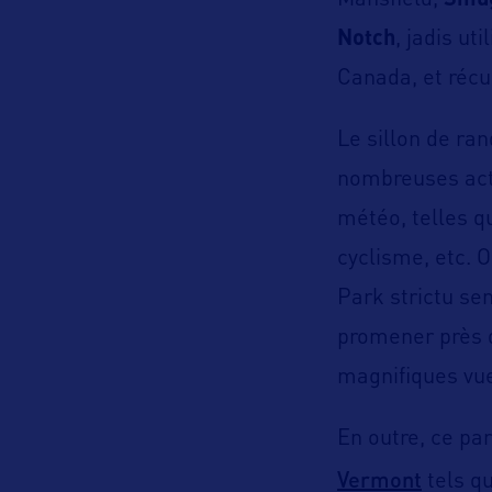
Mansfield,
Smug
Notch
, jadis u
Canada, et récu
Le sillon de ra
nombreuses acti
météo, telles q
cyclisme, etc. 
Park strictu se
promener près d
magnifiques vue
En outre, ce par
Vermont
tels qu