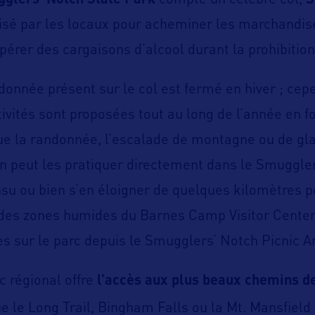
glers’ Notch State Park
compte un célèbre col,
S
tilisé par les locaux pour acheminer les marchandis
pérer des cargaisons d’alcool durant la prohibition
ndonnée présent sur le col est fermé en hiver ; cep
vités sont proposées tout au long de l’année en fo
ue la randonnée, l’escalade de montagne ou de glac
On peut les pratiquer directement dans le Smuggle
nsu ou bien s’en éloigner de quelques kilomètres p
es zones humides du Barnes Camp Visitor Center 
s sur le parc depuis le Smugglers’ Notch Picnic A
c régional offre
l’accès aux plus beaux chemins d
e le Long Trail, Bingham Falls ou la Mt. Mansfield 