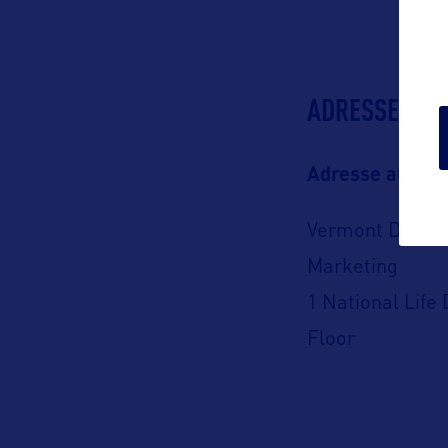
ADRESSES
Adresse aux US
Vermont Dept. 
Marketing
1 National Life 
Floor
Montpelier, VT 
USA