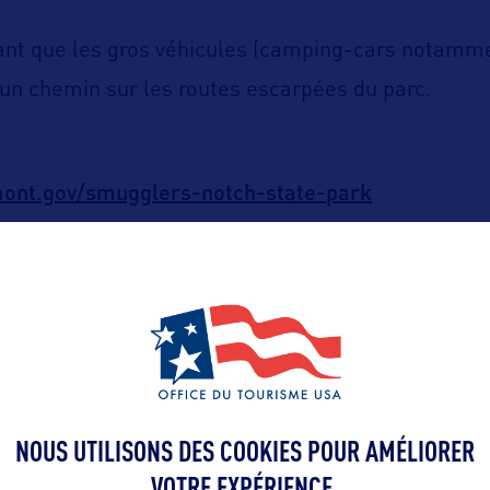
ant que les gros véhicules (camping-cars notamme
 un chemin sur les routes escarpées du parc.
rmont.gov/smugglers-notch-state-park
stateparks.com/smugglers.html
NOUS UTILISONS DES COOKIES POUR AMÉLIORER
VOTRE EXPÉRIENCE.