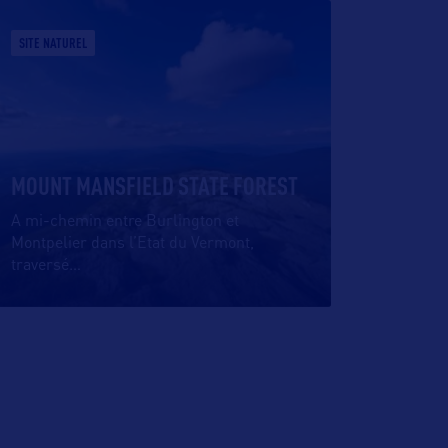
SITE NATUREL
MOUNT MANSFIELD STATE FOREST
A mi-chemin entre Burlington et
Montpelier dans l’Etat du Vermont,
traversé
…