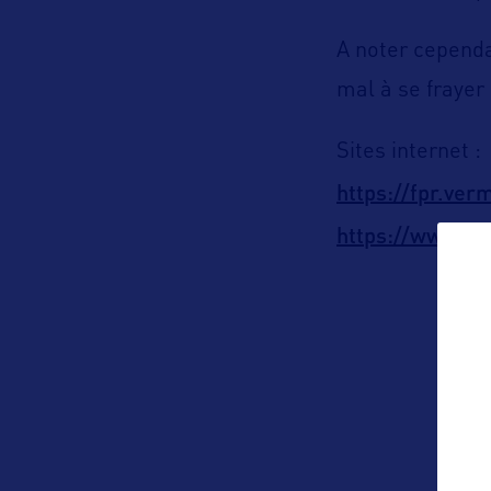
A noter cepend
mal à se frayer
Sites internet :
https://fpr.ve
https://www.vt