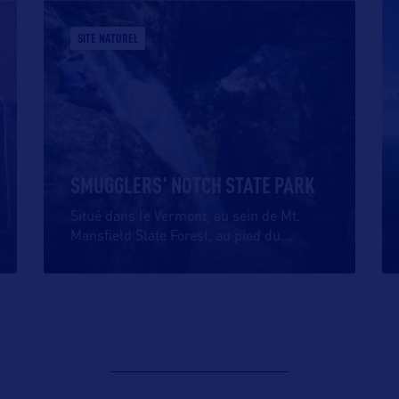
SITE NATUREL
SMUGGLERS' NOTCH STATE PARK
Situé dans le Vermont, au sein de Mt.
Mansfield State Forest, au pied du
…