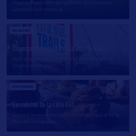
Virginia Beach offre aux golfeurs des parcours
adaptés à tout niveau et
…
SITE CULTUREL
Champs de bataille de la Guerre Civile
Vous pourrez vous familiariser avec l’histoire de
Virginie en écoutant
…
DIVERTISSEMENT
La cuisine de la côte Est
Située à la rencontre de l’Océan Atlantique et de la
Baie de Chesapeake,
…