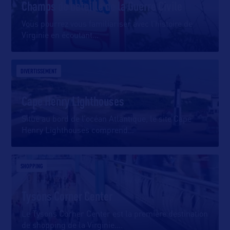
Champs de bataille de la Guerre Civile
Vous pourrez vous familiariser avec l’histoire de
Virginie en écoutant
…
DIVERTISSEMENT
Cape Henry Lighthouses
Situé au bord de l’océan Atlantique, le site Cape
Henry Lighthouses comprend
…
SHOPPING
Tysons Corner Center
Le Tysons Corner Center est la première destination
de shopping de la Virginie.
…