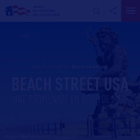
Accueil
>
Virginie
>
beach street usa
BEACH STREET USA
UNE PROMENADE EN BORD DE MER
Virginie - Beach Street USA
-
En savoir plus