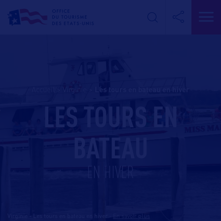
Accueil
>
Virginie
>
les tours en bateau en hiver
LES TOURS EN
BATEAU
EN HIVER
Virginie - Les tours en bateau en hiver
-
En savoir plus