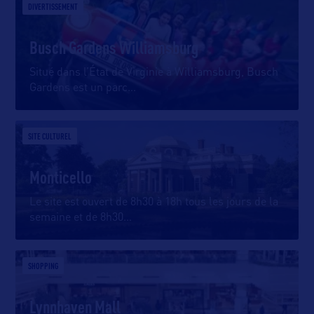
DIVERTISSEMENT
Busch Gardens Williamsburg
Situé dans l’État de Virginie à Williamsburg, Busch
Gardens est un parc
…
SITE CULTUREL
Monticello
Le site est ouvert de 8h30 à 18h tous les jours de la
semaine et de 8h30
…
SHOPPING
Lynnhaven Mall