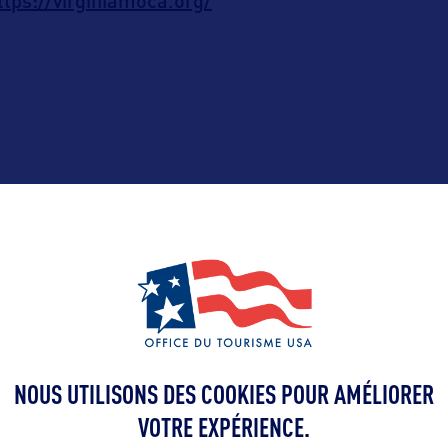
ttps://virginiamoca.org/
ALLEZ PLUS LOIN
Contact presse
cbraginton@vir
NOUS UTILISONS DES COOKIES POUR AMÉLIORER
emmanuelle@o
m Corporation
tourism.com
VOTRE EXPÉRIENCE.
Suite 900,