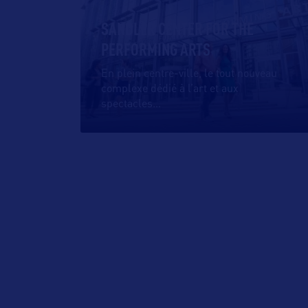
SANDLER CENTER FOR THE
PERFORMING ARTS
En plein centre-ville, le tout nouveau
complexe dédié à l’art et aux
spectacles
…