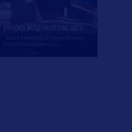
VIRGINIA MUSEUM OF FINE ARTS
Situé à Richmond, le Virginia Museum
of Fine Arts est ouvert tous
…