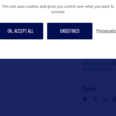
This site uses cookies and gives you control over what you want to
Contact pro
activate
rwinfree@virgi
emmanuelle@o
OK, ACCEPT ALL
UNDEFINED
tourism.com
Personali
en France :
m Corporation
Contact grand p
ourism
rwinfree@virgi
emmanuelle@o
tourism.com
Suivre