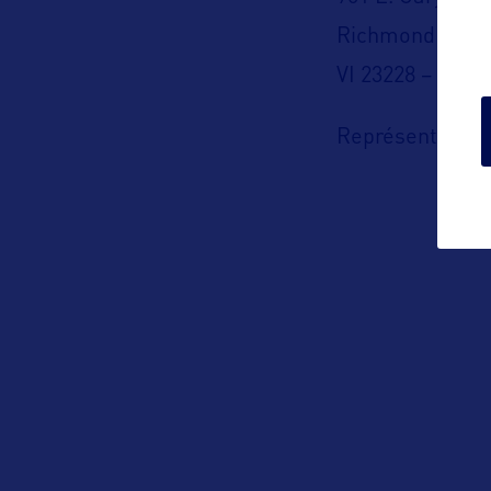
Richmond
VI 23228 – USA
Représentation 
Virginia Touris
C/O Orkestra T