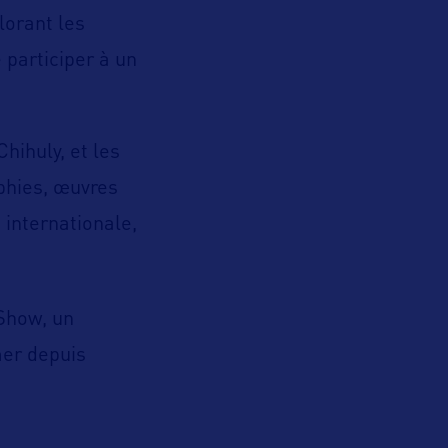
lorant les
 participer à un
hihuly, et les
phies, œuvres
 internationale,
Show, un
mer depuis