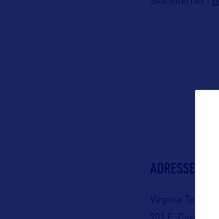
h
Site internet :
ADRESSES
Virginia Touris
901 E. Cary St. 