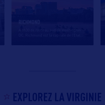
RICHMOND
A 1h30 de route au sud de Washington
DC, Richmond est la capitale de l’Etat
…
EXPLOREZ LA VIRGINIE