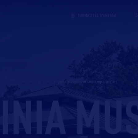
FORMALITÉS D'ENTRÉE
Accueil
>
Virginie
>
virginia museum of contemporary art
GINIA MU