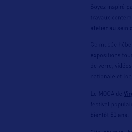
Soyez inspiré p
travaux contemp
atelier au sein
Ce musée héberg
expositions tou
de verre, vidéos
nationale et loc
Vir
Le MOCA de
festival populai
bientôt 50 ans.