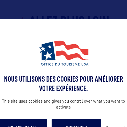
ALLEZ PLUS LOIN
Contact presse
emmanuelle@o
tourism.com
France par
NOUS UTILISONS DES COOKIES POUR AMÉLIORER
tra Tourism
Contact pro
VOTRE EXPÉRIENCE.
emmanuelle@o
tourism.com
This site uses cookies and gives you control over what you want to
activate
Contact grand p