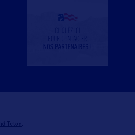
nd Teton
.