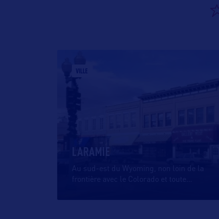
VILLE
LARAMIE
Au sud-est du Wyoming, non loin de la
frontière avec le Colorado et toute
…