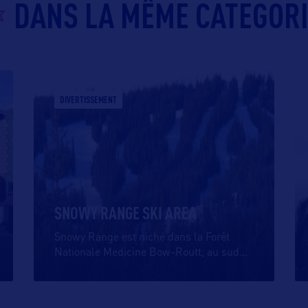
DANS LA MÊME CATEGOR
DIVERTISSEMENT
SNOWY RANGE SKI AREA
Snowy Range est niché dans la Forêt
Nationale Medicine Bow-Routt, au sud
…