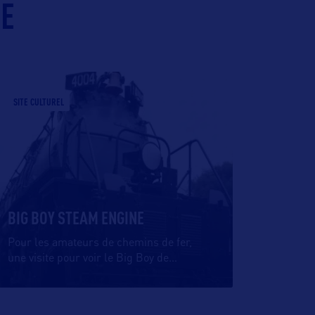
IE
SITE CULTUREL
BIG BOY STEAM ENGINE
Pour les amateurs de chemins de fer,
une visite pour voir le Big Boy de
…