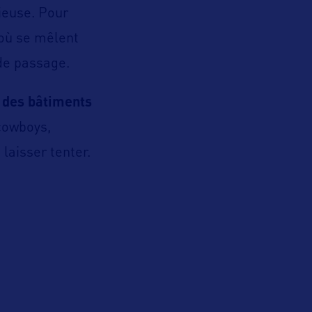
ieuse. Pour
où se mêlent
 de passage.
 des bâtiments
cowboys,
laisser tenter.