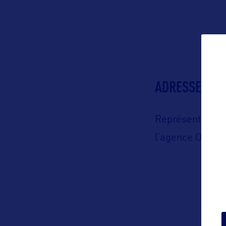
ADRESSES
Représenté en 
l’agence Orkes