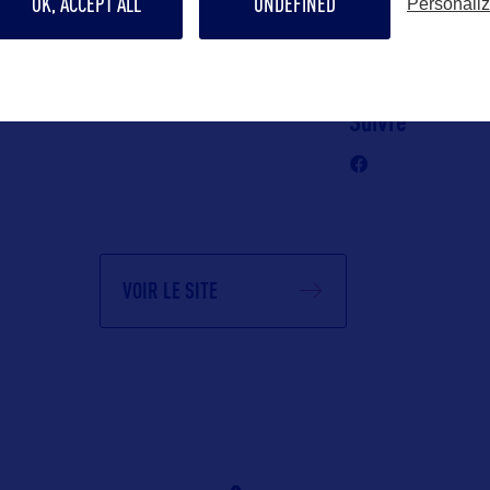
OK, ACCEPT ALL
UNDEFINED
Personali
emmanuelle@o
tourism.com
Suivre
VOIR LE SITE