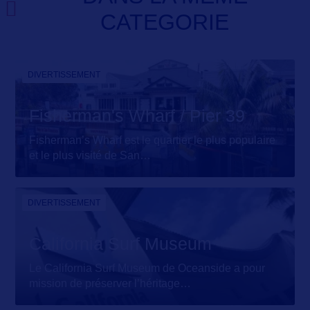
CATEGORIE
DIVERTISSEMENT
Fisherman's Wharf / Pier 39
Fisherman’s Wharf est le quartier le plus populaire
et le plus visité de San
…
DIVERTISSEMENT
California Surf Museum
Le California Surf Museum de Oceanside a pour
mission de préserver l’héritage
…