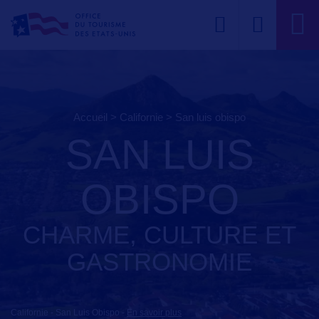
Accueil
>
Californie
>
san luis obispo
SAN LUIS
OBISPO
CHARME, CULTURE ET
GASTRONOMIE
Californie - San Luis Obispo
-
En savoir plus