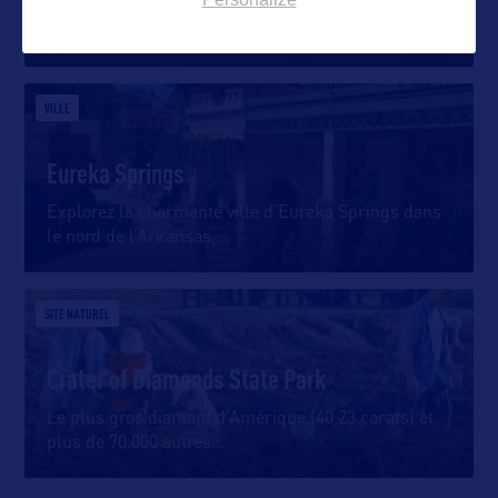
Dans la vallée des montagnes Ouachita, Hot
Springs est surnommée le “spa
…
VILLE
Eureka Springs
Explorez la charmante ville d’Eureka Springs dans
le nord de l’Arkansas,
…
SITE NATUREL
Crater of Diamonds State Park
Le plus gros diamant d’Amérique (40,23 carats) et
plus de 70.000 autres
…