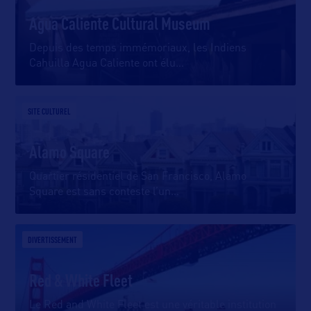
Agua Caliente Cultural Museum
Depuis des temps immémoriaux, les Indiens
Cahuilla Agua Caliente ont élu
…
SITE CULTUREL
Alamo Square
Quartier résidentiel de San Francisco, Alamo
Square est sans conteste l’un
…
DIVERTISSEMENT
Red & White Fleet
Le Red and White Fleet est une véritable institution