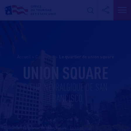
Accueil
>
Californie
>
le quartier de union square
UNION SQUARE
CŒUR NÉVRALGIQUE DE SAN
FRANCISCO
Californie - Le quartier de Union Square
-
En savoir plus