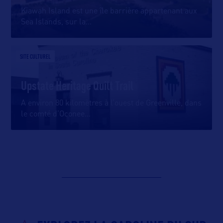
Kiawah Island est une île barrière appartenant aux
Sea Islands, sur la
…
SITE CULTUREL
Upstate Heritage Quilt Trail
A environ 80 kilomètres à l’ouest de Greenville, dans
le comté d’Oconee
…