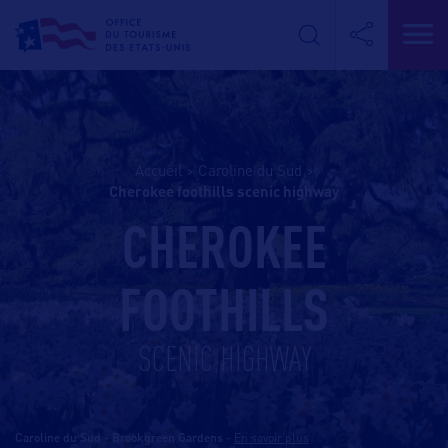
Accueil
>
Caroline du Sud
>
cherokee foothills scenic highway
CHEROKEE
FOOTHILLS
SCENIC HIGHWAY
Caroline du Sud - Brookgreen Gardens
-
En savoir plus