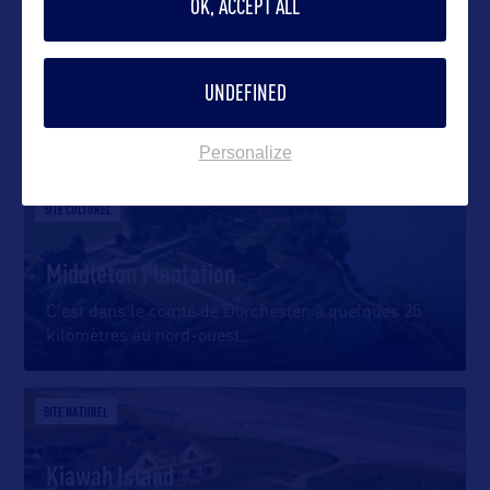
OK, ACCEPT ALL
UNDEFINED
DANS LA MÊME CATEGORIE
Personalize
SITE CULTUREL
Middleton Plantation
C’est dans le comté de Dorchester, à quelques 25
kilomètres au nord-ouest
…
SITE NATUREL
Kiawah Island