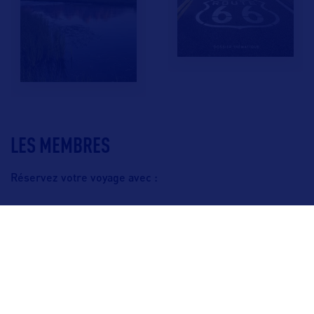
LES MEMBRES
Réservez votre voyage avec :
F.A.Q.
Crédits & Copyright
Mentions légales
Gestion des cookies
Politique de protection des données personnelles