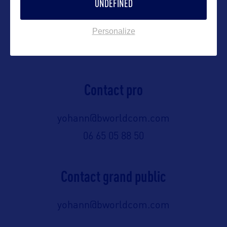
UNDEFINED
Contact presse
Personalize
yohann@bworldcom.com
Contact pro
yohann@bworldcom.com
06 65 05 88 50
Contact grand public
yohann@bworldcom.com