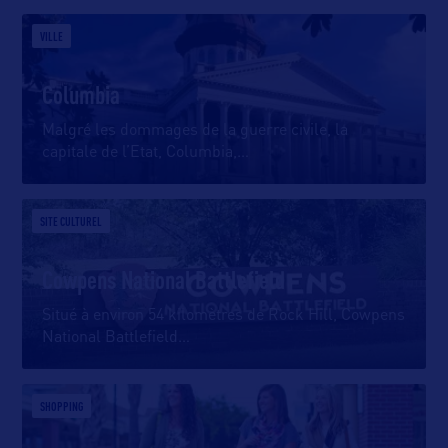
VILLE
Columbia
Malgré les dommages de la guerre civile, la
capitale de l’Etat, Columbia,
…
SITE CULTUREL
Cowpens National Battlefield
Situé à environ 54 kilomètres de Rock Hill, Cowpens
National Battlefield
…
SHOPPING