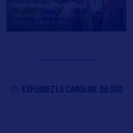
Tanger Outlets à Myrtle Beach
C’est à 16 kilomètres du centre-ville de Myrtle
Beach en Caroline du Sud,
…
EXPLOREZ LA CAROLINE DU SUD