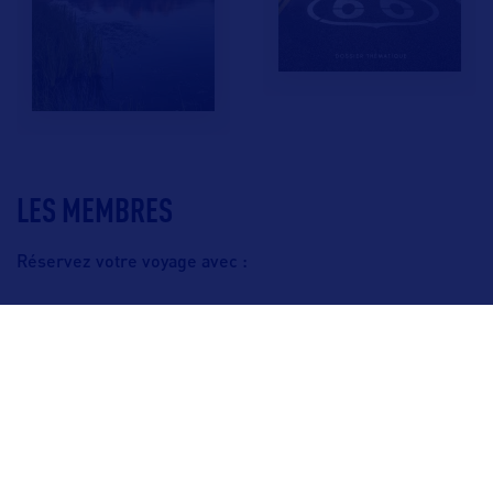
LES MEMBRES
Réservez votre voyage avec :
F.A.Q.
Crédits & Copyright
Mentions légales
Gestion des cookies
Politique de protection des données personnelles