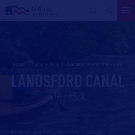
Accueil
>
Caroline du Sud
>
landsford canal state park
LANDSFORD CANAL
STATE PARK
Caroline du Sud - Landsford Canal State Park
-
En savoir plus