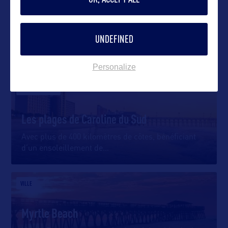
UNDEFINED
DANS LA MÊME CATEGORIE
Personalize
DIVERTISSEMENT
Les plages de Caroline du Sud
Avec plus de 400 kilomètres de côtes, bénéficiant
d’un ensoleillement de
…
VILLE
Myrtle Beach