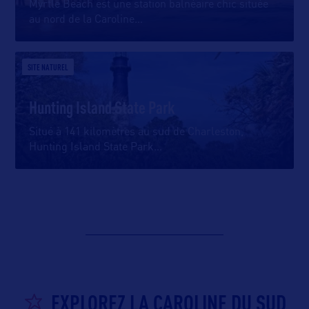
Myrtle Beach est une station balnéaire chic située
au nord de la Caroline
…
SITE NATUREL
Hunting Island State Park
Situé à 141 kilomètres au sud de Charleston,
Hunting Island State Park
…
EXPLOREZ LA CAROLINE DU SUD