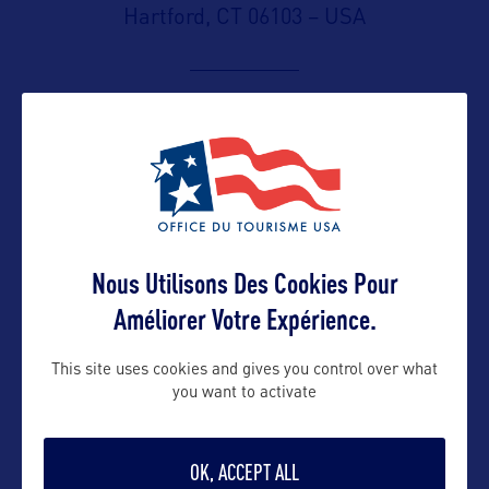
Hartford, CT 06103 – USA
Contact presse
emily.pangakis@adamsknight.com
Contact pro
Nous Utilisons Des Cookies Pour
Améliorer Votre Expérience.
Randall.Fiveash@ct.gov
This site uses cookies and gives you control over what
you want to activate
Contact grand public
OK, ACCEPT ALL
ct.travelinfo@ct.gov