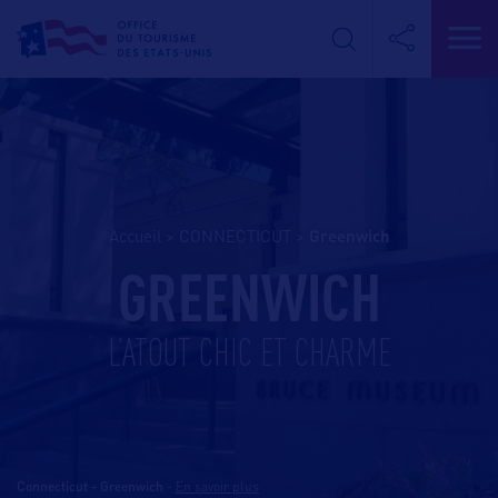
Accueil
>
CONNECTICUT
>
greenwich
GREENWICH
L’ATOUT CHIC ET CHARME
Connecticut - Greenwich
-
En savoir plus