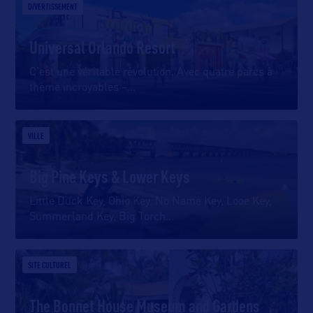
DIVERTISSEMENT
Universal Orlando Resort
C’est une véritable révolution. Avec quatre parcs à
thème incroyables –
…
VILLE
Big Pine Keys & Lower Keys
Little Duck Key, Ohio Key, No Name Key, Looe Key,
Summerland Key, Big Torch
…
SITE CULTUREL
The Bonnet House Museum and Gardens