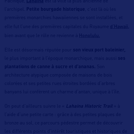
Pacifique,
Lahaina
est la ville la plus ancienne de
l’archipel.
Petite bourgade historique
, c’est là où les
premières monarchies hawaiiennes se sont installées, et
d’Hawaii,
elle fut l’une des premières capitales du Royaume
Honolulu.
bien avant que le rôle ne revienne à
Elle est désormais réputée pour
son vieux port baleinier,
le plus important à l’époque monarchique, mais aussi
ses
plantations de canne à sucre et d’ananas.
Son
architecture atypique composée de maisons de bois
colorées et ses petites rues étroites bordées d’arbres
banyans lui confèrent un charme d’antan, unique à l’île.
On peut d’ailleurs suivre le «
Lahaina Historic Trail
» à
l’aide d’une petite carte : grâce à des petites plaques de
bronze au sol, ce parcours pédestre permet de découvrir
les différents points d’intérêt touristiques et historiques de