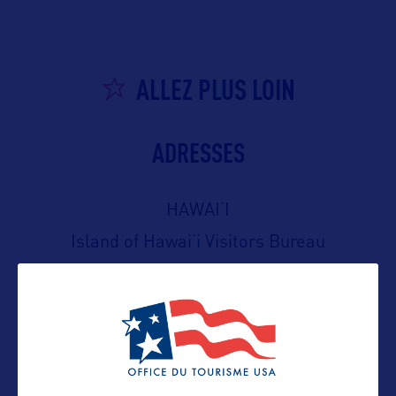
ALLEZ PLUS LOIN
ADRESSES
HAWAI’I
Island of Hawai’i Visitors Bureau
62-3595 ‘Amaui Drive
Waimea, Hawai’i 96743 USA
Tel : (808) 885-1655
E-mail : islandofhawaii@hvcb.org