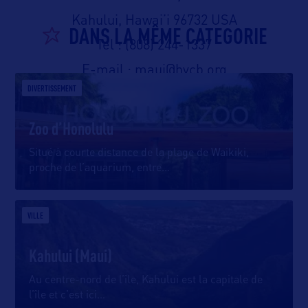
Kahului, Hawai’i 96732 USA
DANS LA MÊME CATEGORIE
Tel : (808) 244-1337
E-mail : maui@hvcb.org
DIVERTISSEMENT
Site internet :
media.gohawaii.com/maui
Zoo d’Honolulu
Situé à courte distance de la plage de Waikiki,
O’AHU
proche de l’aquarium, entre
…
O’ahu Visitors Bureau
2270 Kalakaua Avenue, Suite 801
VILLE
Honolulu, Hawai’i 96815 USA
Kahului (Maui)
Tel : (808) 524-0722
Au centre-nord de l’île, Kahului est la capitale de
E-mail : oahu@hvcb.org
l’île et c’est ici
…
Site internet :