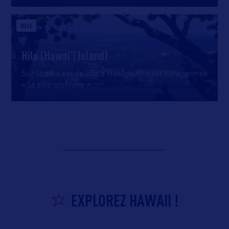
media.gohawaii.com/oahu
VILLE
Hilo (Hawai'i Island)
Sur la côte est de l’île d’Hawaii, Hilo est surnommée
« la ville orchidée »,
…
EXPLOREZ HAWAII !