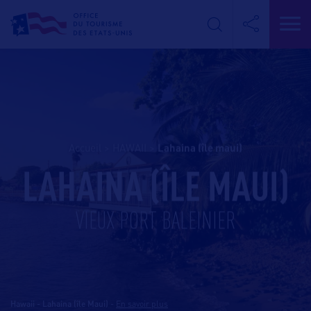
Accueil
>
HAWAII
>
lahaina (île maui)
LAHAINA (ÎLE MAUI)
VIEUX PORT BALEINIER
Hawaii - Lahaina (île Maui)
-
En savoir plus