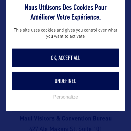
Site internet :
Nous Utilisons Des Cookies Pour
www.gohawaii.com/island-of-hawaii
Suivre
Améliorer Votre Expérience.
KAUA’I
This site uses cookies and gives you control over what
you want to activate
Kaua’i Visitors Bureau
4473 Pahe’e Street, Suite F
OK, ACCEPT ALL
Tel : (808) 245-3971
E-mail : kauai@hvcb.org
UNDEFINED
Site internet :
media.gohawaii.com/kauai
Personalize
VOIR LE SITE
MAUI, LANA’I, MOLOKA’I
Maui Visitors & Convention Bureau
427 Ala Makani St, Suite 101