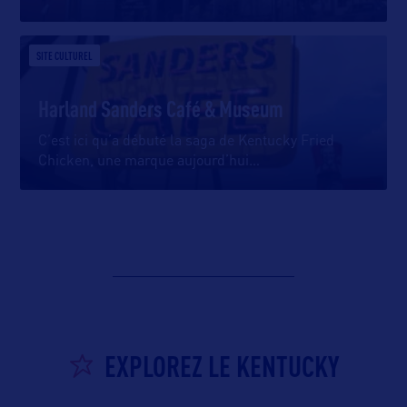
SITE CULTUREL
Harland Sanders Café & Museum
C’est ici qu’a débuté la saga de Kentucky Fried
Chicken, une marque aujourd’hui
…
EXPLOREZ LE KENTUCKY