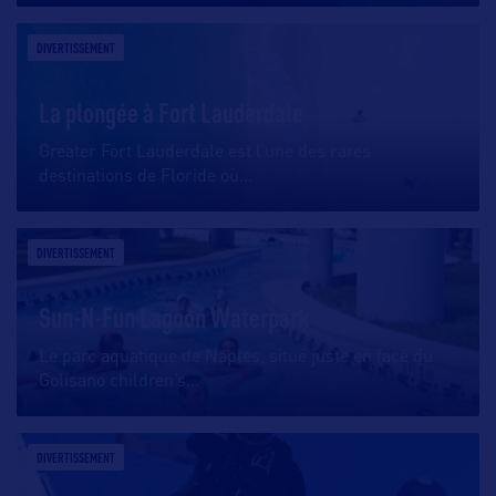
DIVERTISSEMENT
La plongée à Fort Lauderdale
Greater Fort Lauderdale est l’une des rares
destinations de Floride où
…
DIVERTISSEMENT
Sun-N-Fun Lagoon Waterpark
Le parc aquatique de Naples, situé juste en face du
Golisano children’s
…
DIVERTISSEMENT