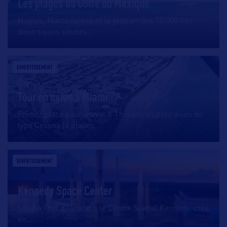
Les plages du Golfe du Mexique
Naples, Marco Island et la plupart des 10.000 îles
désertiques situées
…
DIVERTISSEMENT
Tour en avion à Miami
Prenez place pour un vol d’1 h dans un petit avion de
type Cessna (4 places
…
DIVERTISSEMENT
Kennedy Space Center
Situé à l’est d’Orlando, le Centre Spatial Kennedy, créé
en
…