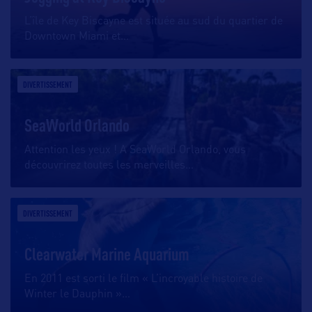
L’île de Key Biscayne est située au sud du quartier de
Downtown Miami et
…
DIVERTISSEMENT
SeaWorld Orlando
Attention les yeux ! A SeaWorld Orlando, vous
découvrirez toutes les merveilles
…
DIVERTISSEMENT
Clearwater Marine Aquarium
En 2011 est sorti le film « L’incroyable histoire de
Winter le Dauphin »
…