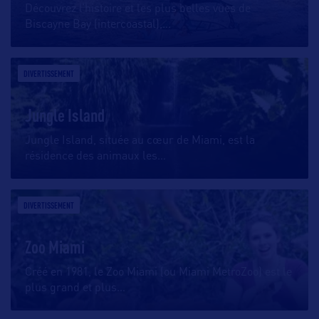
Découvrez l’histoire et les plus belles vues de
Biscayne Bay (intercoastal),
…
DIVERTISSEMENT
Jungle Island
Jungle Island, située au cœur de Miami, est la
résidence des animaux les
…
DIVERTISSEMENT
Zoo Miami
Créé en 1981, le Zoo Miami (ou Miami MetroZoo) est le
plus grand et plus
…