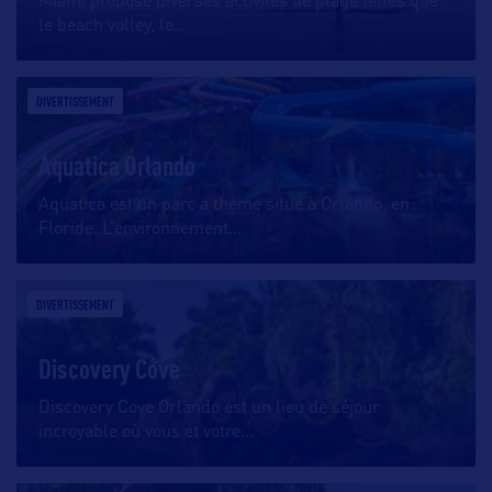
Miami propose diverses activités de plage telles que
le beach volley, le
…
DIVERTISSEMENT
Aquatica Orlando
Aquatica est un parc à thème situé à Orlando, en
Floride. L’environnement
…
DIVERTISSEMENT
Discovery Cove
Discovery Cove Orlando est un lieu de séjour
incroyable où vous et votre
…