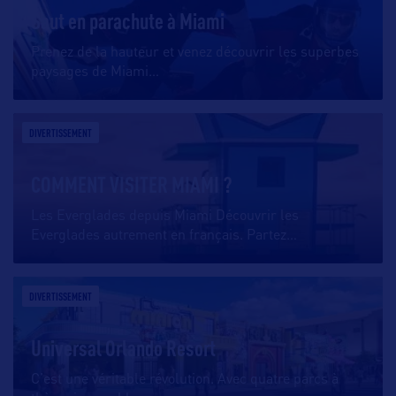
Saut en parachute à Miami
Prenez de la hauteur et venez découvrir les superbes
paysages de Miami
…
DIVERTISSEMENT
COMMENT VISITER MIAMI ?
Les Everglades depuis Miami Découvrir les
Everglades autrement en français. Partez
…
DIVERTISSEMENT
Universal Orlando Resort
C’est une véritable révolution. Avec quatre parcs à