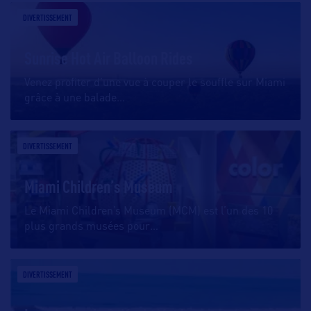
DIVERTISSEMENT
Sunrise Hot Air Balloon Rides
Venez profiter d’une vue à couper le souffle sur Miami
grâce à une balade
…
DIVERTISSEMENT
Miami Children’s Museum
Le Miami Children’s Museum (MCM) est l’un des 10
plus grands musées pour
…
DIVERTISSEMENT