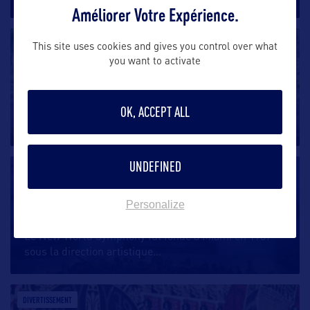
Améliorer Votre Expérience.
DIVERTISSEMENT
This site uses cookies and gives you control over what
you want to activate
Miami Beach Botanical Garden
OK, ACCEPT ALL
Le Miami Beach Garden Center a été créé en 1962 en
face du Miami Beach
…
UNDEFINED
DIVERTISSEMENT
Personalize
New World Symphony
Le New World Symphony fut fondé à Miami en 1987
sous la direction artistique
…
DIVERTISSEMENT