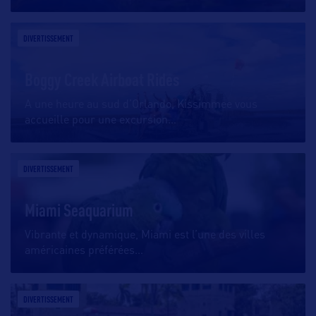
DIVERTISSEMENT
Boggy Creek Airboat Rides
A une heure au sud d’Orlando, Kissimmee vous
accueille pour une excursion
…
DIVERTISSEMENT
Miami Seaquarium
Vibrante et dynamique, Miami est l’une des villes
américaines préférées
…
DIVERTISSEMENT