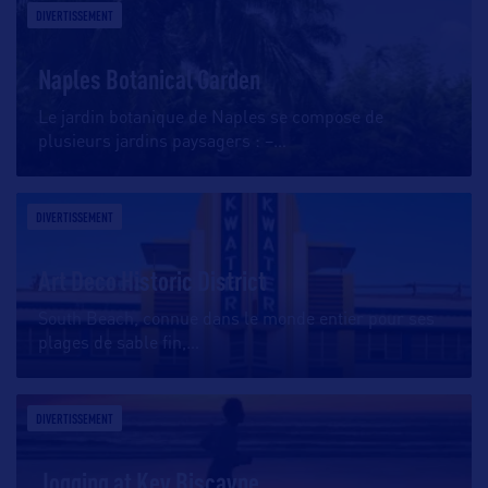
DIVERTISSEMENT
Naples Botanical Garden
Le jardin botanique de Naples se compose de
plusieurs jardins paysagers : –
…
DIVERTISSEMENT
Art Deco Historic District
South Beach, connue dans le monde entier pour ses
plages de sable fin,
…
DIVERTISSEMENT
Jogging at Key Biscayne