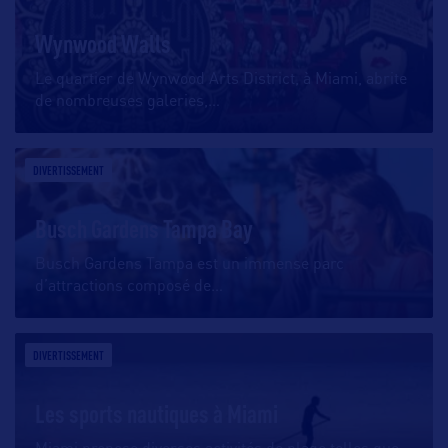
Wynwood Walls
Le quartier de Wynwood Arts District, à Miami, abrite
de nombreuses galeries,
…
DIVERTISSEMENT
Busch Gardens Tampa Bay
Busch Gardens Tampa est un immense parc
d’attractions composé de
…
DIVERTISSEMENT
Les sports nautiques à Miami