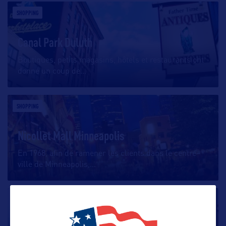
SHOPPING
Canal Park Duluth
Boutiques, petits magasins, hôtels et restaurants ont
donné un coup de
…
SHOPPING
Nicollet Mall Minneapolis
En 1968, afin de ramener les clients dans le centre–
ville de Minneapolis,
…
SHOPPING