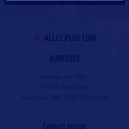
ALLEZ PLUS LOIN
ADRESSES
Adresse aux USA :
121 7th Place East
Saint Paul, MN, 55101-2114 – USA
Contact presse