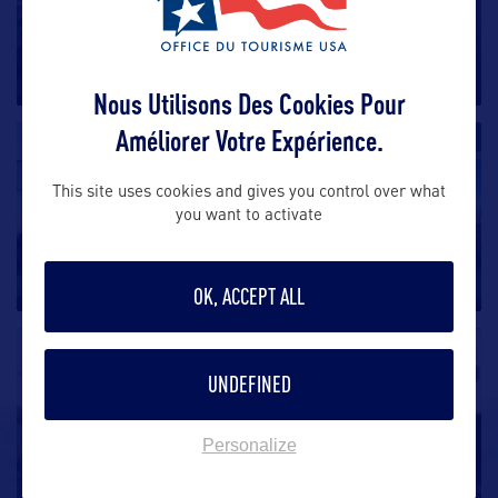
Albertville Premium Outlets
Approximativement à mi-chemin entre Minneapolis et
Saint-Cloud, ce site
…
Nous Utilisons Des Cookies Pour
Améliorer Votre Expérience.
SHOPPING
This site uses cookies and gives you control over what
Mall of America
you want to activate
Sachant qu’il n’y a pas de taxes sur les vêtements (et
les chaussures…)
…
OK, ACCEPT ALL
SHOPPING
UNDEFINED
Southdale Shopping Center
Personalize
Appelé tout simplement Southdale par les locaux, ce
centre commercial situé
…