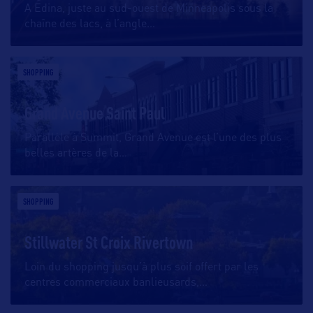
A Edina, juste au sud-ouest de Minneapolis sous la
chaîne des lacs, à l’angle
…
SHOPPING
Grand Avenue Saint Paul
Parallèle à Summit, Grand Avenue est l’une des plus
belles artères de la
…
SHOPPING
Stillwater St Croix Rivertown
Loin du shopping jusqu’à plus soif offert par les
centres commerciaux banlieusards,
…