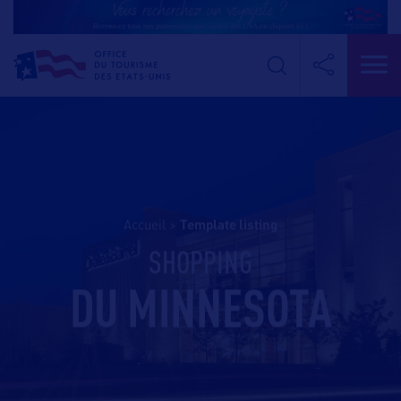
Accueil
>
template listing
SHOPPING
DU MINNESOTA