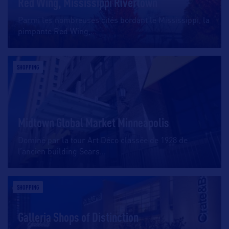
Red Wing, Mississippi Rivertown
Parmi les nombreuses cités bordant le Mississippi, la
pimpante Red Wing,
…
SHOPPING
Midtown Global Market Minneapolis
Dominé par la tour Art Déco classée de 1928 de
l’ancien building Sears
…
SHOPPING
Galleria Shops of Distinction