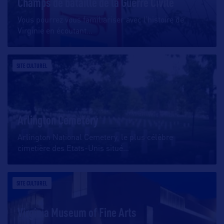
Champs de bataille de la Guerre Civile
Vous pourrez vous familiariser avec l’histoire de
Virginie en écoutant
…
SITE CULTUREL
Arlington Cemetery
Arlington National Cemetery, le plus célèbre
cimetière des Etats-Unis situé
…
SITE CULTUREL
Virginia Museum of Fine Arts