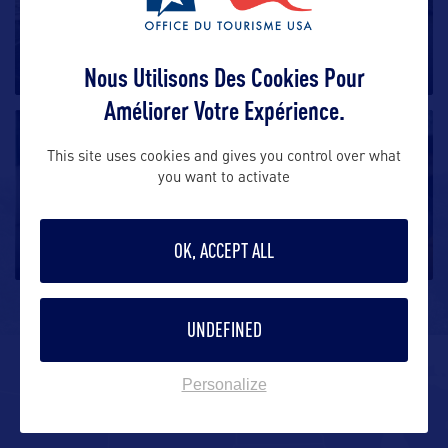
L'implantation coloniale de Jamestown
Situé à une cinquantaine de kilomètres de la baie de
Cheaspeake, l’implantation
…
Nous Utilisons Des Cookies Pour
Améliorer Votre Expérience.
SITE CULTUREL
This site uses cookies and gives you control over what
you want to activate
Virginia Beach Military Aviation Museum
Virginia Beach a une profonde estime pour l’histoire
OK, ACCEPT ALL
de l’aviation
…
UNDEFINED
ALLEZ PLUS LOIN
Personalize