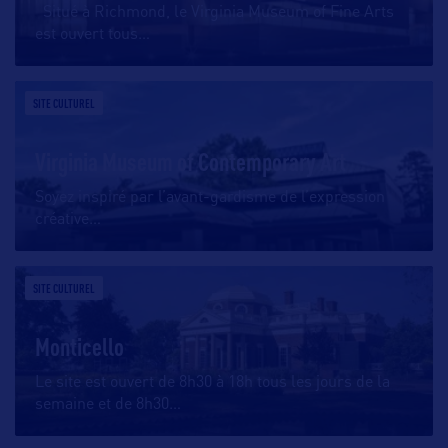
Situé à Richmond, le Virginia Museum of Fine Arts
est ouvert tous
…
SITE CULTUREL
Virginia Museum of Contemporary Art
Soyez inspiré par l’avant-gardisme de l’expression
créative
…
SITE CULTUREL
Monticello
Le site est ouvert de 8h30 à 18h tous les jours de la
semaine et de 8h30
…