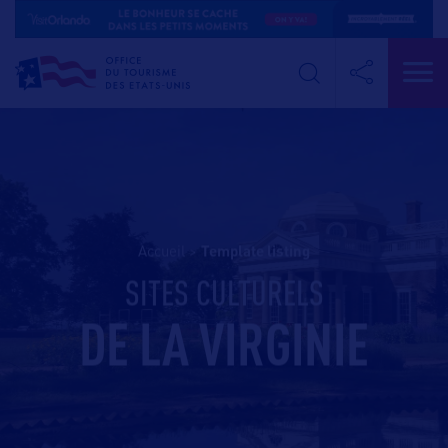
Accueil
>
template listing
SITES CULTURELS
DE LA VIRGINIE