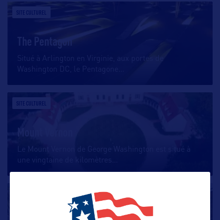
SITE CULTUREL
The Pentagon
Situé à Arlington en Virginie, aux portes de
Washington DC, le Pentagone
…
SITE CULTUREL
Mount Vernon
Le Mount Vernon de George Washington est situé à
une vingtaine de kilomètres
…
SITE CULTUREL