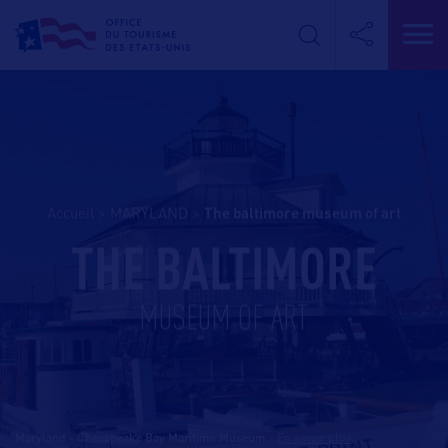
Accueil
>
MARYLAND
>
the baltimore museum of art
THE BALTIMORE
MUSEUM OF ART
Maryland - Chesapeake Bay Maritime Museum
-
En savoir plus