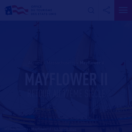
Accueil
>
Massachusetts
>
mayflower ii
MAYFLOWER II
RETOUR AU 17ÈME SIÈCLE
Massachusetts - Mayflower II
-
En savoir plus