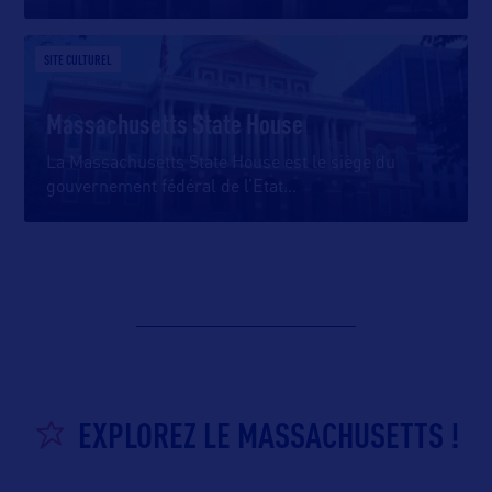
SITE CULTUREL
Massachusetts State House
La Massachusetts State House est le siège du
gouvernement fédéral de l’Etat
…
EXPLOREZ LE MASSACHUSETTS !