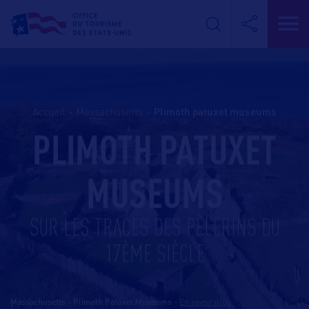
Accueil
>
Massachusetts
>
plimoth patuxet museums
PLIMOTH PATUXET
MUSEUMS
SUR LES TRACES DES PÈLERINS DU
17ÈME SIÈCLE
Massachusetts - Plimoth Patuxet Museums
-
En savoir plus