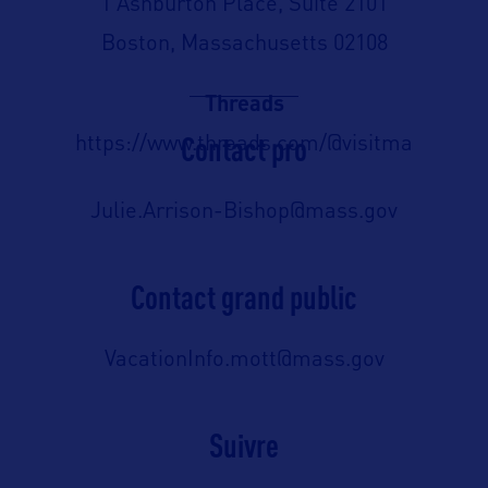
1 Ashburton Place, Suite 2101
Boston, Massachusetts 02108
Threads
Contact pro
https://www.threads.com/@visitma
Julie.Arrison-Bishop@mass.gov
Contact grand public
VacationInfo.mott@mass.gov
Suivre