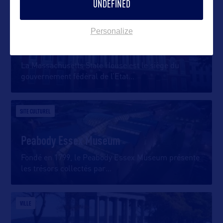
UNDEFINED
SITE CULTUREL
Personalize
Massachusetts State House
La Massachusetts State House est le siège du
gouvernement fédéral de l’Etat
…
SITE CULTUREL
Peabody Essex Museum
Fondé en 1799, le Peabody Essex Museum présente
les trésors collectés par
…
VILLE