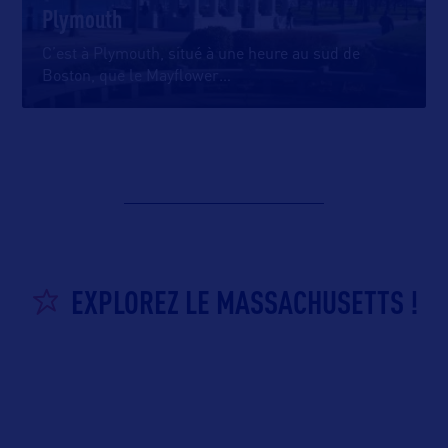
Plymouth
C’est à Plymouth, situé à une heure au sud de
Boston, que le Mayflower
…
EXPLOREZ LE MASSACHUSETTS !