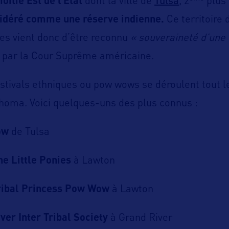
Tulsa
oitié Est de l’Etat
dont la ville de
, 2
plus 
sidéré comme une réserve indienne.
Ce territoire 
res vient donc d’être reconnu
« souveraineté d’une 
par la Cour Suprême américaine.
tivals ethniques ou pow wows se déroulent tout l
homa. Voici quelques-uns des plus connus :
ow
de Tulsa
e Little Ponies
à Lawton
ribal Princess Pow Wow
à Lawton
ver Inter Tribal Society
à Grand River