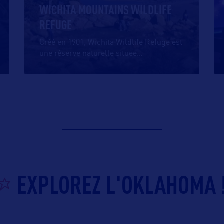
WICHITA MOUNTAINS WILDLIFE
REFUGE
Créé en 1901, Wichita Wildlife Refuge est
une réserve naturelle située
…
EXPLOREZ L'OKLAHOMA 