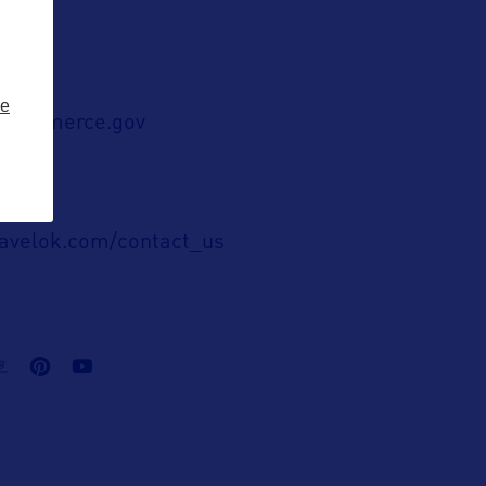
ze
okcommerce.gov
ublic
ravelok.com/contact_us