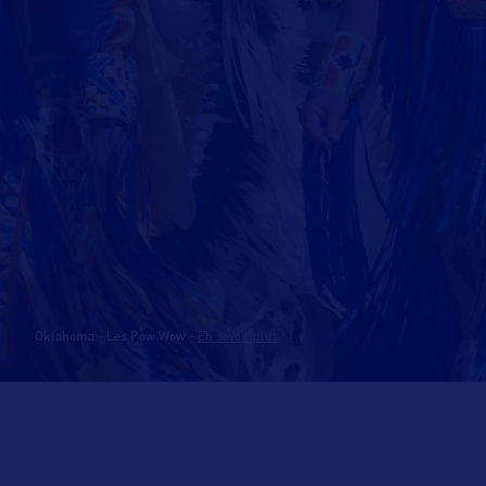
Oklahoma - Les Pow Wow
-
En savoir plus