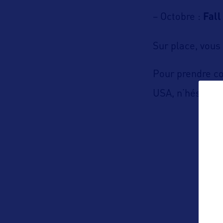
– Octobre :
Fal
Sur place, vous
Pour prendre co
USA, n’hésitez p