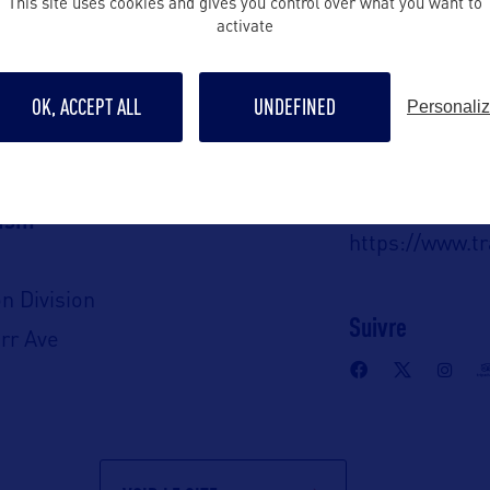
This site uses cookies and gives you control over what you want to
activate
Contact presse
OK, ACCEPT ALL
UNDEFINED
Personali
leslie.blair@
A :
Contact grand p
ism
https://www.t
n Division
Suivre
rr Ave
 OK 73102-6406
 OK 73152-2002