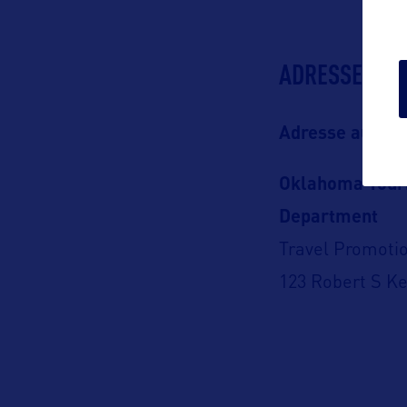
ADRESSES
Adresse aux US
Oklahoma Tour
Department
Travel Promotio
123 Robert S Ke
Oklahoma City,
PO Box 52002
Oklahoma City,