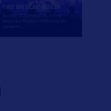
FIRST AMERICANS MUSEUM
Au cœur d’Oklahoma City, le First
Americans Museum (FAM) invite les
voyageurs
…
!