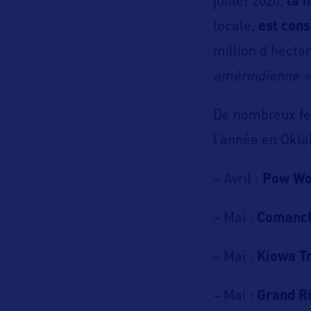
juillet 2020,
la m
locale,
est con
million d’hecta
amérindienne »
De nombreux fes
l’année en Okla
– Avril :
Pow W
– Mai :
Comanch
– Mai :
Kiowa T
– Mai :
Grand Ri