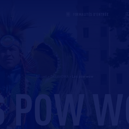
FORMALITÉS D'ENTRÉE
Accueil
>
OKLAHOMA
>
les pow wow
S POW 