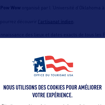
l Pow Wow
organisé par l ‘Université d’Oklahoma à 
l’artisanat indien
 pourrez découvrir
.
nnaissance des lieux et dates exacts de tous les
www.powwo
as à consulter le site internet officiel
NOUS UTILISONS DES COOKIES POUR AMÉLIORER
VOTRE EXPÉRIENCE.
ALLEZ PLUS LOIN