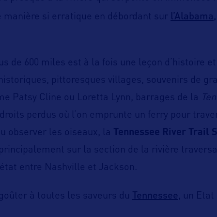
l’Alabama,
de manière si erratique en débordant sur
s de 600 miles est à la fois une leçon d’histoire e
historiques, pittoresques villages, souvenirs de gr
e Patsy Cline ou Loretta Lynn, barrages de la
Ten
ndroits perdus où l’on emprunte un ferry pour traver
ou observer les oiseaux, la
Tennessee River Trail 
rincipalement sur la section de la rivière travers
’état entre Nashville et Jackson.
Tennessee,
goûter à toutes les saveurs du
un Etat 