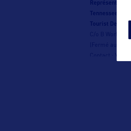
Représentation
Tennessee Dep
Tourist Develo
C/o B World C
(Fermé au publi
Contact : Yohan