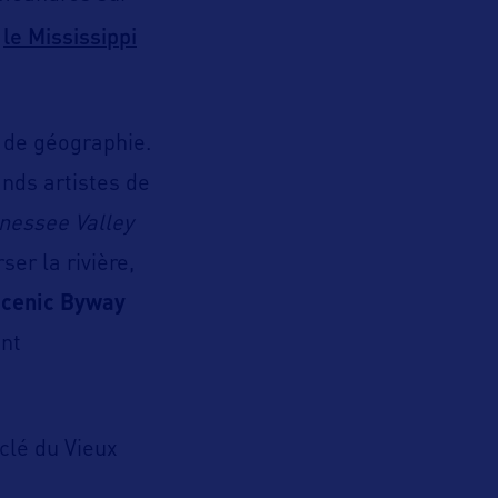
le Mississippi
t de géographie.
ands artistes de
nessee Valley
ser la rivière,
Scenic Byway
ant
clé du Vieux