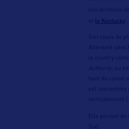
son territoire 
le Kentucky
et
.
Son cours de plu
Alternant sites 
la country comm
Authority
, ou e
faire du canoë 
est concentrée p
verticalement l
Elle permet de 
Sud.