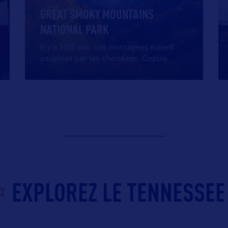
GREAT SMOKY MOUNTAINS
NATIONAL PARK
Il y a 1000 ans, ces montagnes étaient
peuplées par les cherokees. Depuis
…
EXPLOREZ LE TENNESSEE 