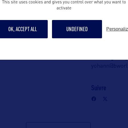
This site uses cookies and gives you control over what you want to
 en France :
activate
artment of
Contact pro
pment
yohann@bwor
OK, ACCEPT ALL
UNDEFINED
Personali
ommunication
06 65 05 88 50
c)
n Robert
Contact grand p
yohann@bwor
Suivre