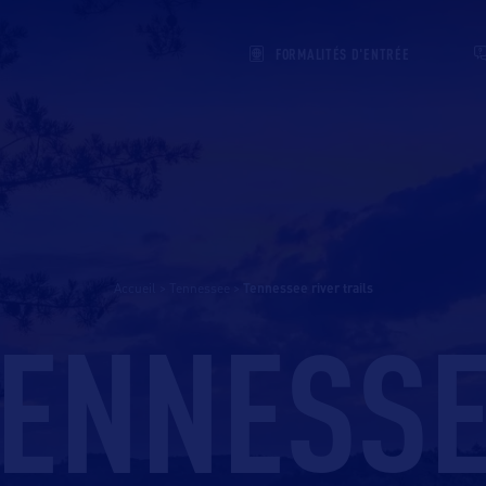
FORMALITÉS D'ENTRÉE
Accueil
>
Tennessee
>
tennessee river trails
ENNESS