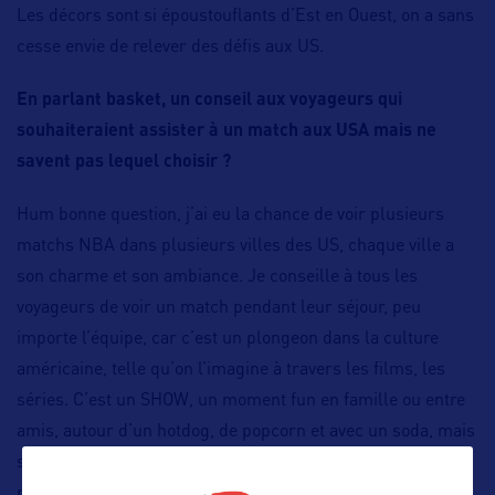
Les décors sont si époustouflants d’Est en Ouest, on a sans
cesse envie de relever des défis aux US.
En parlant basket, un conseil aux voyageurs qui
souhaiteraient assister à un match aux USA mais ne
savent pas lequel choisir ?
Hum bonne question, j’ai eu la chance de voir plusieurs
matchs NBA dans plusieurs villes des US, chaque ville a
son charme et son ambiance. Je conseille à tous les
voyageurs de voir un match pendant leur séjour, peu
importe l’équipe, car c’est un plongeon dans la culture
américaine, telle qu’on l’imagine à travers les films, les
séries. C’est un SHOW, un moment fun en famille ou entre
amis, autour d’un hotdog, de popcorn et avec un soda, mais
surtout on est avec les locaux dans leur quotidien. Il est
possible de voir des matchs universitaires également dans