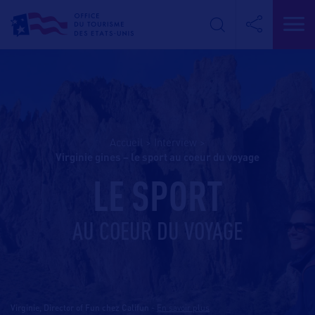
Accueil
>
Interview
>
virginie gines – le sport au coeur du voyage
LE SPORT
AU COEUR DU VOYAGE
Virginie, Director of Fun chez Califun
-
En savoir plus