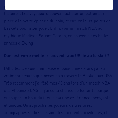
playgrounds, selon les quartiers ; chaque quartier a son
histoire… Les voyageurs peuvent acheter un ballon sur
place à la petite épicerie du coin, et enfiler leurs paires de
baskets pour aller jouer. Enfin, voir un match NBA au
mythique Madison Square Garden, en souvenir des belles
années d’Ewing !
Quel est votre meilleur souvenir aux US lié au basket ?
Difficile… Je suis chanceuse et passionnée alors j’ai eu
vraiment beaucoup d’occasion à travers le Basket aux USA.
Très récemment j’ai fêté mes 40 ans lors d’un match NBA
des Phoenix SUNS et j’ai eu la chance de fouler le parquet
et couper un bout du filet, c’est une expérience incroyable
et unique. On approche les joueurs de très près,
autographes selfies, ce sont des moments privilégiés, et