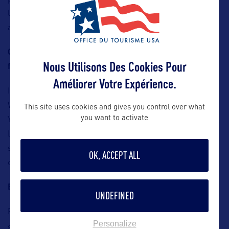
les campus, et là on découvre la vie étudiante américaine,
avec les fanfares et les cheerleaders !
Quels sont les lieux incontournables aux USA pour les
Nous Utilisons Des Cookies Pour
fans de basketball ?
Améliorer Votre Expérience.
Il y a 30 franchises en NBA, et nous avons aussi de la
WNBA c’est TOP surtout l’été ! Tout le monde ira à New
This site uses cookies and gives you control over what
you want to activate
York car le plus accessible, mais vous avez Washington DC,
La Floride, la Californie avec LA, Portland en Oregon et
surtout un grand nombre de joueurs français dont notre
OK, ACCEPT ALL
célèbre Wembanyama qui joue chez les San Antonio Spurs.
Et à NYC plus particulièrement ?
UNDEFINED
Pour toute sa culture Street Basket, de nombreux tournois
Personalize
Brooklyn
sont organisés en été de Harlem à
. Tous ses