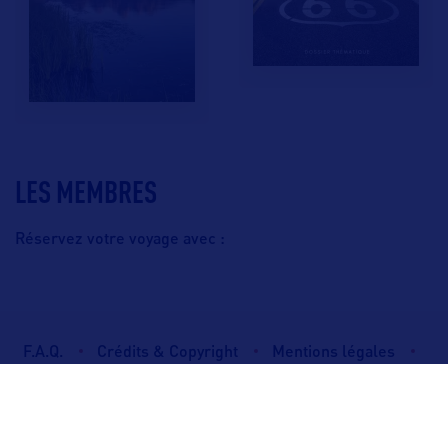
LES MEMBRES
Réservez votre voyage avec :
F.A.Q.
Crédits & Copyright
Mentions légales
Gestion des cookies
Politique de protection des données personnelles