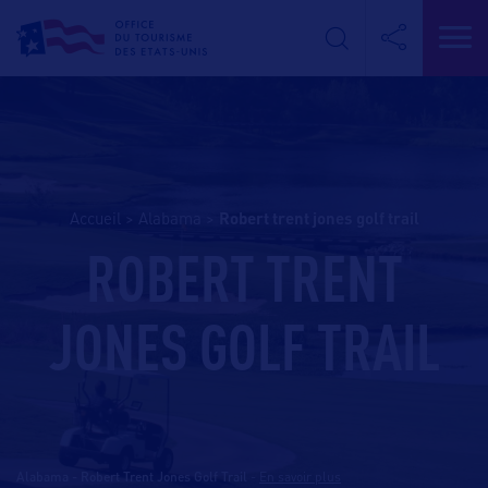
Accueil
>
Alabama
>
robert trent jones golf trail
ROBERT TRENT
JONES GOLF TRAIL
Alabama - Robert Trent Jones Golf Trail
-
En savoir plus