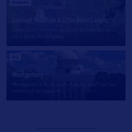
SITE NATUREL
Lookout Mountain & Little River Canyon
Située à 60 kilomètres de la ville de Gadsden au
nord-est de Birmingham
…
VILLE
Montgomery
Montgomery a été élue ville historique N°1 par les
lecteurs d’un magazine
…