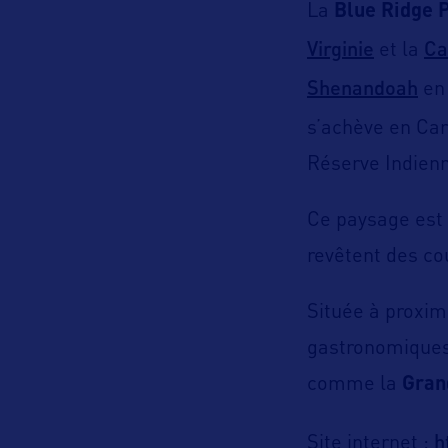
La
Blue Ridge 
Virginie
Ca
et la
Shenandoah
en 
s’achève en Car
Réserve Indien
Ce paysage est 
revêtent des c
Située à proximi
gastronomiques,
comme la
Gran
h
Site internet :