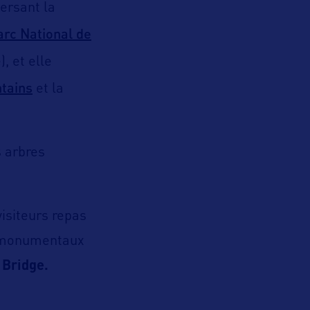
ersant la
arc National de
, et elle
tains
et la
s arbres
visiteurs repas
es monumentaux
 Bridge.