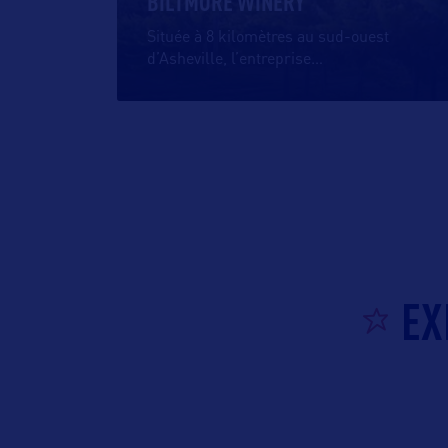
BILTMORE WINERY
Située à 8 kilomètres au sud-ouest
d’Asheville, l’entreprise
…
EX