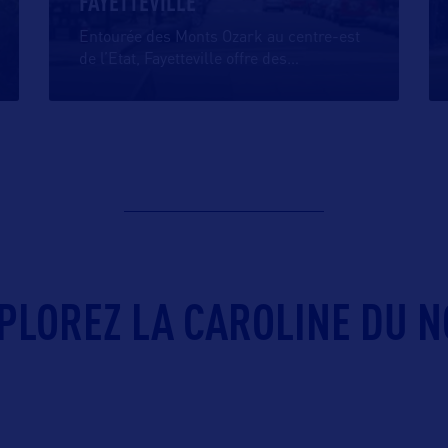
FAYETTEVILLE
Entourée des Monts Ozark au centre-est
de l’Etat, Fayetteville offre des
…
PLOREZ LA CAROLINE DU N