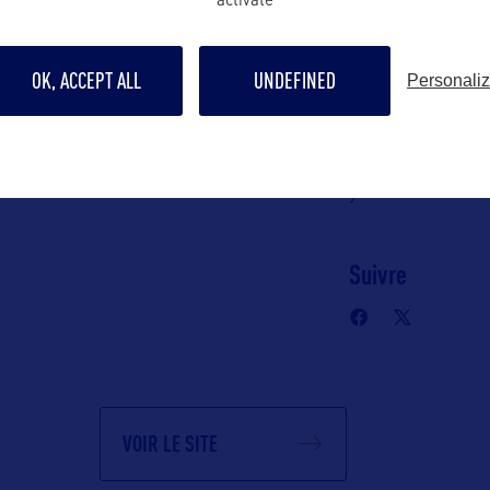
activate
ommunication
yohann@bwor
c)
06 65 05 88 50
OK, ACCEPT ALL
UNDEFINED
Personali
n Robert
Contact grand p
yohann@bwor
Suivre
VOIR LE SITE