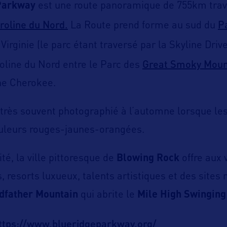
Parkway
est une route panoramique de 755km trav
roline du Nord.
P
La Route prend forme au sud du
Virginie (le parc étant traversé par la Skyline Drive)
Great Smoky Moun
oline du Nord entre le Parc des
ne Cherokee.
très souvent photographié à l’automne lorsque le
ouleurs rouges-jaunes-orangées.
té, la ville pittoresque de
Blowing Rock
offre aux 
 resorts luxueux, talents artistiques et des sit
dfather Mountain
qui abrite le
Mile High Swinging
ttps://www.blueridgeparkway.org/