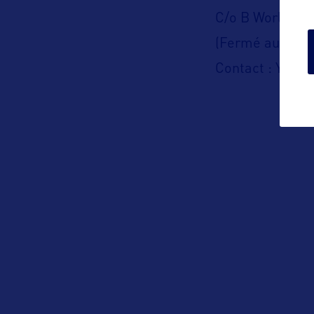
C/o B World C
(Fermé au publi
Contact : Yohan