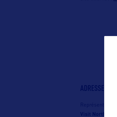
ADRESSES
Représentation 
Visit North Car