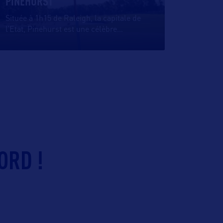
PINEHURST
Située à 1h15 de Raleigh, la capitale de
l’Etat, Pinehurst est une célèbre
…
ORD !