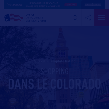
Accueil
>
template listing
SHOPPING
DANS LE COLORADO