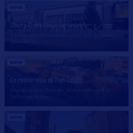
SHOPPING
Cherry Creek Shopping District
A seulement 10 minutes du centre-ville de Denver –
Colorado, les
…
SHOPPING
Le centre-ville de Fort Collins
Situé au nord du Colorado, le centre-ville de Fort
Collins est un lieu
…
SHOPPING