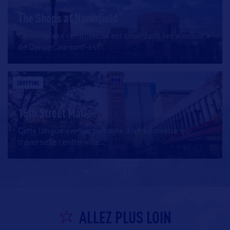
The Shops at Northfield
Ce complexe commercial est situé dans les alentours
de Denver, au nord-est
…
SHOPPING
16th Street Mall
Cette longue avenue piétonne d’un kilomètre qui
traverse le centre-ville
…
ALLEZ PLUS LOIN