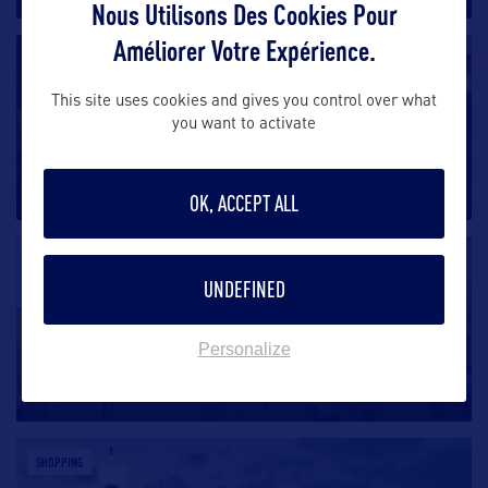
Nous Utilisons Des Cookies Pour
Améliorer Votre Expérience.
SHOPPING
This site uses cookies and gives you control over what
Rockmount Ranch Wear
you want to activate
Les visiteurs trouveront à Rockmount Ranch
Wear, tous les accessoires authentiques
…
OK, ACCEPT ALL
SHOPPING
UNDEFINED
Flatiron Crossing
Personalize
Flatiron Crossing est un centre commercial d’environ
200 boutiques
…
SHOPPING