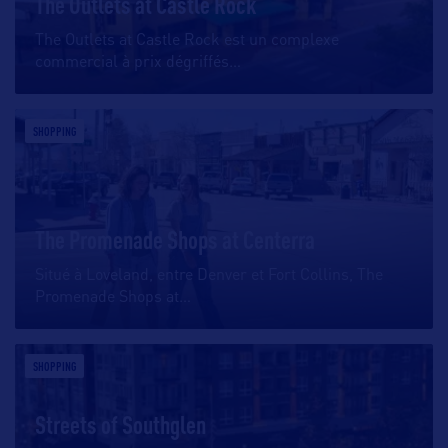
The Outlets at Castle Rock
The Outlets at Castle Rock est un complexe
commercial à prix dégriffés
…
SHOPPING
The Promenade Shops at Centerra
Situé à Loveland, entre Denver et Fort Collins, The
Promenade Shops at
…
SHOPPING
Streets of Southglen