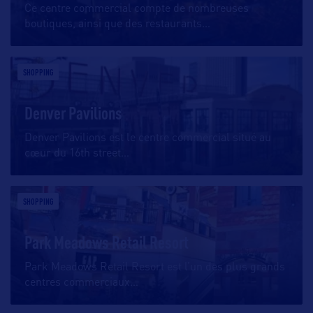
Ce centre commercial compte de nombreuses
boutiques, ainsi que des restaurants
…
SHOPPING
Denver Pavilions
Denver Pavilions est le centre commercial situé au
cœur du 16th street
…
SHOPPING
Park Meadows Retail Resort
Park Meadows Retail Resort est l’un des plus grands
centres commerciaux
…