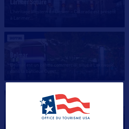
Larimer Square
L’héritage Western de Denver – Colorado est présent
à Larimer
…
SHOPPING
Belmar
Belmar est un centre commercial situé à Lakewood,
dans la banlieue Ouest
…
SHOPPING
Denver Premium Outlets
Denver Premium Outlets est le premier magasin
d’usine de la région,
…