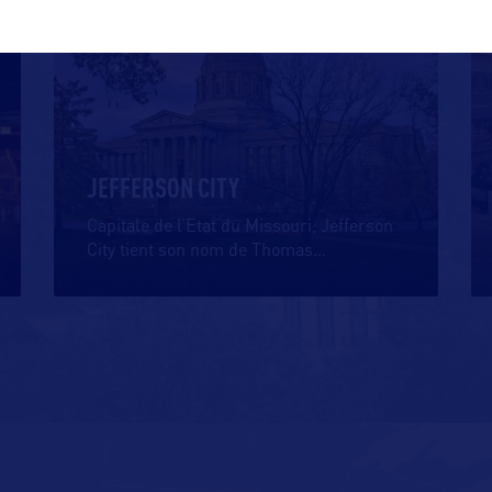
VILLE
JEFFERSON CITY
Capitale de l’Etat du Missouri, Jefferson
City tient son nom de Thomas
…