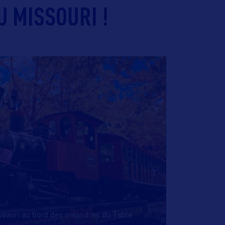
U MISSOURI !
ssouri au bord des méandres du Table