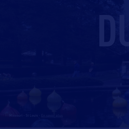
D
Missouri - St Louis
-
En savoir plus