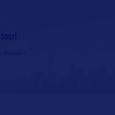
ssouri
u Missouri !