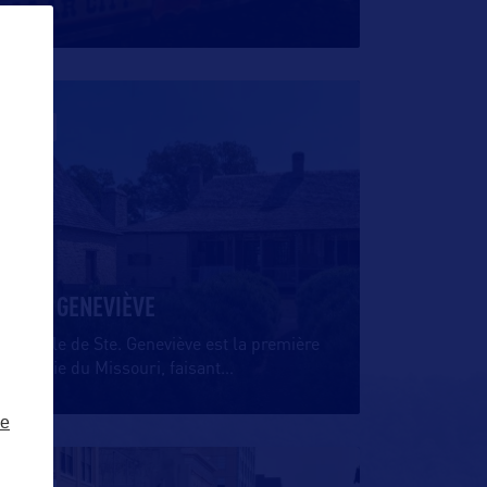
VILLE
STE. GENEVIÈVE
La ville de Ste. Geneviève est la première
colonie du Missouri, faisant
…
ze