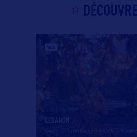
DÉCOUVREZ
VILLE
LEBANON
Située sur la mythique Route 66, Lebanon e