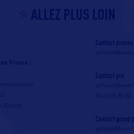
ALLEZ PLUS LOIN
Contact presse
yohann@bwor
 en France :
Contact pro
ommunication
yohann@bwor
c)
06 65 05 88 50
n Robert
Contact grand p
yohann@bwor