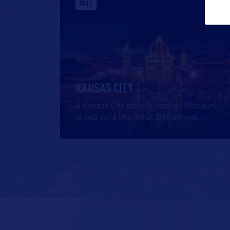
VILLE
KANSAS CITY
À Kansas City dans le nord du Missouri,
le jazz est à l’honneur. Des années
…