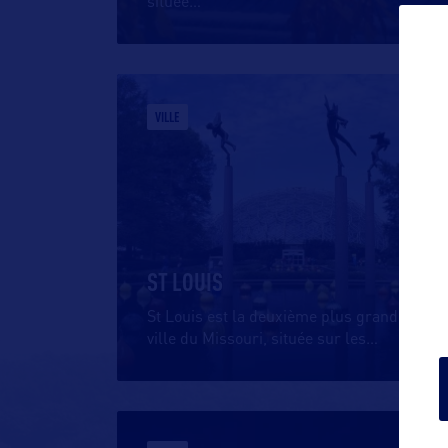
située
…
VILLE
ST LOUIS
St Louis est la deuxième plus grande
ville du Missouri, située sur les
…