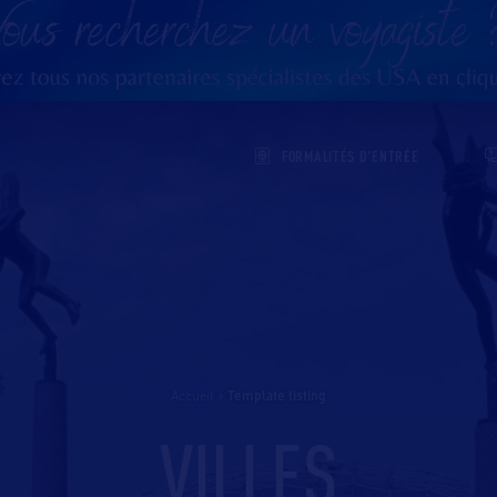
FORMALITÉS D'ENTRÉE
Accueil
>
template listing
VILLES