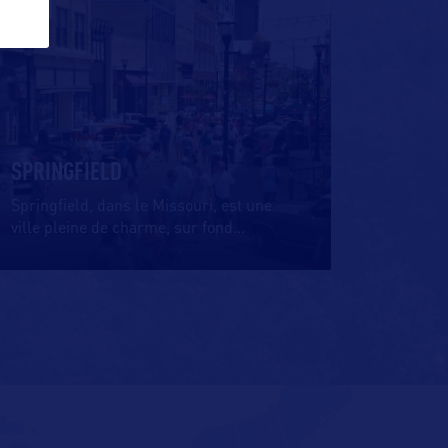
VILLE
SPRINGFIELD
Springfield, dans le Missouri, est une
ville pleine de charme, sur fond
…