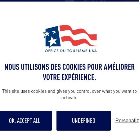
Rock Lake,
…
VILLE
NOUS UTILISONS DES COOKIES POUR AMÉLIORER
VOTRE EXPÉRIENCE.
ST JOSEPH
This site uses cookies and gives you control over what you want to
activate
Surnommée « Saint Jo » ou simplement
« Jo’ », la ville de St Joseph est
…
OK, ACCEPT ALL
UNDEFINED
Personali